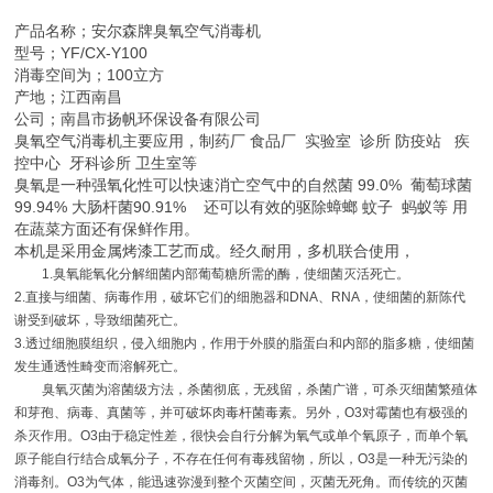
产品名称；安尔森牌臭氧空气消毒机
型号；YF/CX-Y100
消毒空间为；100立方
产地；江西南昌
公司；南昌市扬帆环保设备有限公司
臭氧空气消毒机主要应用，制药厂 食品厂 实验室 诊所 防疫站 疾
控中心 牙科诊所 卫生室等
臭氧是一种强氧化性可以快速消亡空气中的自然菌 99.0% 葡萄球菌
99.94% 大肠杆菌90.91% 还可以有效的驱除蟑螂 蚊子 蚂蚁等 用
在蔬菜方面还有保鲜作用。
本机是采用金属烤漆工艺而成。经久耐用，多机联合使用，
1.
臭氧能氧化分解细菌内部葡萄糖所需的酶，使细菌灭活死亡。
2.
直接与细菌、病毒作用，破坏它们的细胞器和
DNA
、
RNA
，使细菌的新陈代
谢受到破坏，导致细菌死亡。
3.
透过细胞膜组织，侵入细胞内，作用于外膜的脂蛋白和内部的脂多糖，使细菌
发生通透性畸变而溶解死亡。
臭氧灭菌为溶菌级方法，杀菌彻底，无残留，杀菌广谱，可杀灭细菌繁殖体
和芽孢、病毒、真菌等，并可破坏肉毒杆菌毒素。另外，
O3
对霉菌也有极强的
杀灭作用。
O3
由于稳定性差，很快会自行分解为氧气或单个氧原子，而单个氧
原子能自行结合成氧分子，不存在任何有毒残留物，所以，
O3
是一种无污染的
消毒剂。
O3
为气体，能迅速弥漫到整个灭菌空间，灭菌无死角。而传统的灭菌