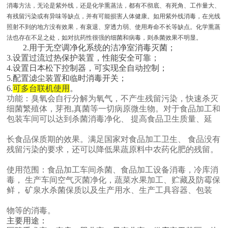
消毒方法，无论是紫外线，还是化学熏蒸法，都有不彻底、有死角、工作量大、
有残留污染或有异味等缺点，并有可能损害人体健康。如用紫外线消毒，在光线
照射不到的地方没有效果，有衰退、穿透力弱、使用寿命不长等缺点。化学熏蒸
法也存在不足之处，如对抗药性很强的细菌和病毒，则杀菌效果不明显。
2.用于无空调净化系统的洁净室消毒灭菌；
3.设置过流过热保护装置，性能安全可靠；
4.设置日本松下控制器，可实现全自动控制；
5.配置滤尘装置和临时消毒开关；
6.
可多台联机使用
。
功能：臭氧会自行分解为氧气，不产生残留污染，快速杀灭
细菌繁殖体，芽孢
,真菌等一切病原微生物。对于食品加工和
包装车间可以达到杀菌消毒净化、 提高食品卫生质量、延
长食品保质期的效果。满足国家对食品加工卫生、
食品没有
残留污染的要求，还可以降低果蔬原料中农药化肥的残留。
使用范围：食品加工车间杀菌、食品加工设备消毒，冷库消
毒，
生产车间空气灭菌净化，蔬菜水果加工、贮藏及防霉保
鲜，
矿泉水杀菌保质以及生产用水、生产工具容器、包装
物等的消毒。
主要用途：