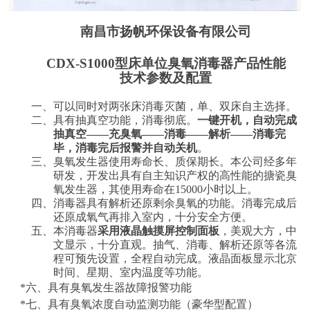
南昌市扬帆环保设备有限公司
CDX-S1000
型床单位臭氧消毒器产品性能
技术参数及配置
一、可以同时对两张床消毒灭菌，单、双床自主选择。
二、具有抽真空功能，消毒彻底。
一键开机，自动完成
抽真空
——充臭氧——消毒——解析——消毒完
毕，消毒完后报警并自动关机
。
三、臭氧发生器使用寿命长、质保期长。本公司经多年
研发，开发出具有自主知识产权的高性能的搪瓷臭
氧发生器，其使用寿命在
15000
小时以上。
四、消毒器具有解析还原剩余臭氧的功能。消毒完成后
还原成氧气再排入室内，十分安全方便。
五、本消毒器
采用液晶触摸屏控制面板
，美观大方，中
文显示，十分直观。抽气、消毒、解析还原等各流
程可预先设置，全程自动完成。液晶面板显示北京
时间、星期、室内温度等功能。
*
六、
具有臭氧发生器故障报警功能
*
七、具
有臭氧浓度自动监测功能（豪华型配置）