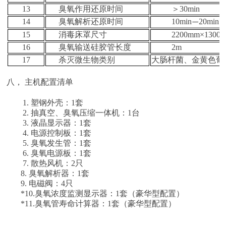
13
臭氧作用还原时间
＞
30min
14
臭氧解析还原时间
10min
20min
—
15
消毒床罩尺寸
2200mm
×
1300
16
臭氧输送硅胶管长度
2m
17
杀灭微生物类别
大肠杆菌、金黄色葡
主机配置清单
八，
1.
塑钢外壳：
1
套
2.
抽真空、臭氧压缩一体机：
1
台
3.
液晶显示器：
1
套
4.
电源控制板：
1
套
5.
臭氧发生管：
1
套
6.
臭氧电源板：
1
套
7.
散热风机：
2
只
8.
臭氧解析器：
1
套
9.
电磁阀：
4
只
*
10.
臭氧浓度监测显示器：
1
套（豪华型配置）
*
11.
臭氧管寿命计算器：
1
套（豪华型配置）