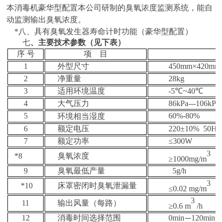
本消毒机豪华型配置本公司研制的臭氧浓度监测系统，能自
动监测输出臭氧浓度。
*
八、
具有臭氧发生器寿命计时功能（豪华型配置）
七
、主要技术参数（见下表）
序 号
项 目
1
外型尺寸
450mm
×
420mm
2
净重量
28kg
3
适用环境温度
-5
℃
~40
℃
4
大气压力
86kPa---106kPa
5
60%-80%
环境相当湿度
6
额定电压
220
±
10% 50Hz
7
额定功率
≤
300W
3
*8
臭氧浓度
≥
1000mg/m
9
臭氧最低产量
5g/h
3
*10
床罩密闭时臭氧泄漏量
≤
0.02 mg/m
3
11
输出风量（每路）
≥
0.6 m
/h
12
消毒时间选择范围
0min
120min
—