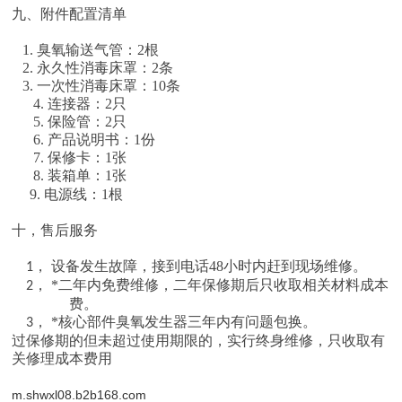
九、附件配置清单
1.
臭氧输送气管：
2
根
2.
永久性消毒床罩：
2
条
3.
一次性消毒床罩：
10
条
4.
连接器：
2
只
5.
保险管：
2
只
6.
产品说明书：
1
份
7.
保修卡：
1
张
8.
装箱单：
1
张
9.
电源线：
1
根
十，售后服务
设备发生故障，接到电话
48
小时内赶到现场维修。
1，
*
二
年内免费维修，
二
年保修期后只收取相关材料成本
2，
费。
*
核心部件臭氧发生器
三
年内有问题包换。
3，
过保修期的但未超过使用期限的，实行终身维修，只收取有
关修理成本费用
m.shwxl08.b2b168.com