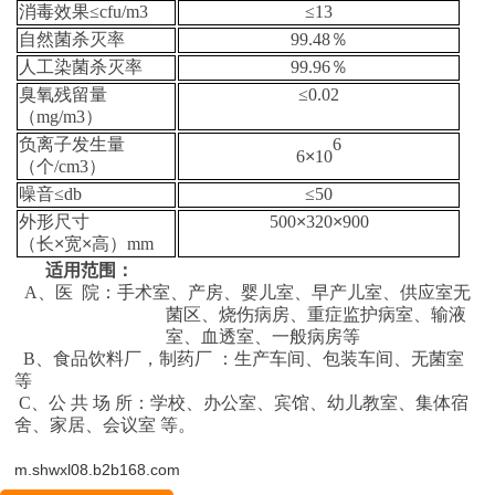
消毒效果≤
cfu/m
3
≤
13
自然菌杀灭率
99.48
％
人工染菌杀灭率
99.96
％
臭氧残留量
≤
0.02
（
mg/m
3）
负离子发生量
6
6
×
10
（个
/cm
3）
噪音≤
db
≤
50
外形尺寸
500
×
320
×
900
（长
×
宽
×
高）
mm
适用范围：
A、
医
院
：
手术室、产房、婴儿室、早产儿室、供应室无
菌区、烧伤病房、重症监护病
室
、
输液
室、血透室、
一般病房
等
B、食品饮料厂，制药厂 ：生产车间、包装车间、无菌室
等
C、公 共 场 所：学校、办公室、宾馆、幼儿教室、集体宿
舍、家居、会议室 等。
m.shwxl08.b2b168.com