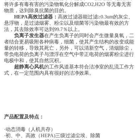
将许多有毒有害的污染物氧化分解成
CO2,H2O
等无毒无害
物质，达到除臭抗菌的目的。
HEPA
高效过滤器：
高效过滤器能过滤
≥0.3um的灰尘、
悬浮物，是过滤烟雾、粉尘以及细菌等污染物最有效的方
法，其去除效率可达到99.7％以上。
负离子发生器
在产生负离子的同时会产生微量臭氧，二
者结合更易吸附各种病毒，细菌，使其产生结构的改变或能
量的转移，导致其死亡，另外，可以清新空气，清烟除尘，
带负电荷的负离子与漂浮在空气中带正电荷的烟雾粉尘进行
电极中和，使其自然沉积。
超静离心风机
的工作风道基本符合洁净室的乱流工作方
式，在一定范围内具有很好的洁净效果。
产品配置及特点：
·动态消毒（人机共存）
·初、中、高效（
HEPA)
三级过滤尘埃、除菌