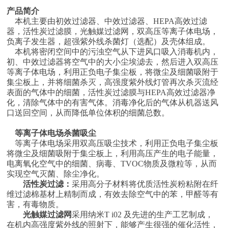
产品简介
本机主要由初效过滤器、中效过滤器、
HEPA
高效过滤
器，
活性炭过滤膜，光触媒过滤网，
双高压等离子体电场，
负离子发生器，超强紫外线杀菌灯（选配）及壳体组成。
本机将密闭空间中的污浊空气从下进风口吸入消毒机内，
初、中效过滤器将空气中的大小尘埃滤去，然后进入双高压
等离子体电场，利用正负电子集尘板，将微尘及细菌吸附于
集尘板上，并将细菌杀灭，高强度紫外线灯管再次杀灭流经
表面的气体中的细菌，活性炭过滤膜与
HEPA
高效过滤器净
化，清除气体中的有害气体。消毒净化后的气体从机器送风
口送回空间，从而降低单位体积的细菌总数。
等离子体电场杀菌吸尘
等离子体电场采用双高压吸尘技术，利用正负电子集尘板
将微尘及细菌吸附于集尘板上，利用高压产生的电子能量，
电离氧化空气中的细菌、病毒、
TVOC
物质及微粒等，从而
实现空气灭菌、除尘净化。
活性炭过滤：
采用高分子材料将优质活性炭粉粘附在纤
维过滤棉基材上精制而成，
有效去除空气中的苯，甲醛等有
害，有毒物质。
光触媒过滤网
采用纳米
T i02
及先进的生产工艺制成，
在机内高强度紫外线的照射下，能够产生很强的催化活性，