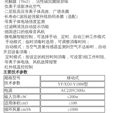
·光触媒
（
Tio2）、活性碳抗菌除异味
·
负离子清新净化空气
·二层双高压等离子体高效、广谱杀菌
·长寿命
C
波段超强紫外线协同杀菌（选配）
·等离子体电场强度监测
·过滤网清洗自动提示功能
·德国进口的低噪音风机
·微电脑智能控制，可选择手动、定时、自动三种工作模式
手动模式：临时消毒时选用，可调整消毒时间；
自动模式：当空气质量传感器监测到空气不达标时，自动
开启设备消毒；
定时模式：按设定的程控时间消毒，可设置
5
组工作时段。
·等离子体电场、风机故障报警
·红外线遥控控制
主要技术参数
规格型号
移动式
技术参数
YF/XDJ-Y1000
型
电源
AC220V,50Hz
输入功率≤
W
≤
200w
适用体积≤
m
3
≤
100
循环风量≥
m
3
/h
≥
1000