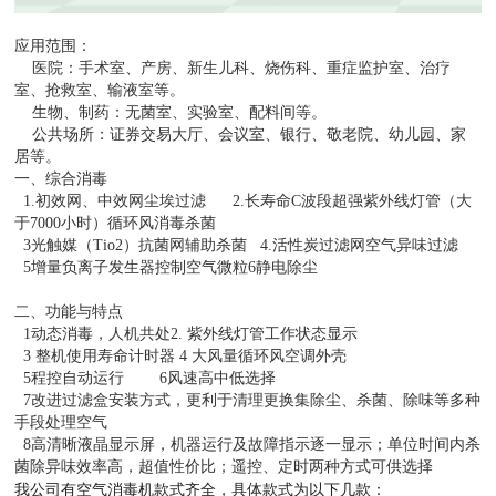
应用范围：
医院：手术室、产房、新生儿科、烧伤科、重症监护室、治疗
室、抢救室、输液室等。
生物、制药：无菌室、实验室、配料间等。
公共场所：证券交易大厅、会议室、银行、敬老院、幼儿园、家
居等。
一、综合消毒
1.
初效网、中效网尘埃过滤
2.
长寿命
C
波段超强紫外线灯管（大
于
7000
小时）循环风消毒杀菌
3
光触媒（
Tio2
）抗菌网辅助杀菌
4.
活性炭过滤网空气异味过滤
5
增量负离子发生器控制空气微粒
6
静电除尘
二、功能与特点
1
动态消毒，人机共处
2.
紫外线灯管工作状态显示
3
整机使用寿命计时器
4
大风量循环风空调外壳
5
程控自动运行
6
风速高中低选择
7
改进过滤盒安装方式，更利于清理更换集除尘、杀菌、除味等多种
手段处理空气
8
高清晰液晶显示屏，机器运行及故障指示逐一显示；单位时间内杀
菌除异味效率高，超值性价比；遥控、定时两种方式可供选择
我公司有空气消毒机款式齐全，具体款式为以下几款：