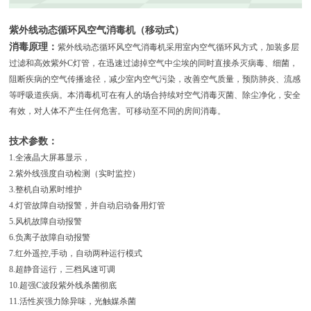
紫外线动态循环风空气消毒机（移动式）
消
毒原理：
紫外线动态循环风空气消毒机采用室内空气循环风方式，加装多层
过滤和高效紫外C灯管，在迅速过滤掉空气中尘埃的同时直接杀灭病毒、细菌，
阻断疾病的空气传播途径，减少室内空气污染，改善空气质量，预防肺炎、流感
等呼吸道疾病。本消毒机可在有人的场合持续对空气消毒灭菌、除尘净化，安全
有效，对人体不产生任何危害。可移动至不同的房间消毒。
技术参数：
1.全液晶大屏幕显示，
2.紫外线强度自动检测（实时监控）
3.整机自动累时维护
4.灯管故障自动报警，并自动启动备用灯管
5.风机故障自动报警
6.负离子故障自动报警
7.红外遥控,手动，自动两种运行模式
8.超静音运行，三档风速可调
10.超强C波段紫外线杀菌彻底
11.活性炭强力除异味，光触媒杀菌