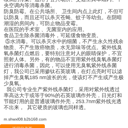
央空调内等消毒杀菌。
防臭防霉。在公共场所、 卫生间内点上此灯，不但可
以防臭，而且还可以杀灭苍蝇、蚊子等幼虫。在阴暗
潮湿的房间内，可防止物品变霉。
在医院的手术室 、无菌室内的应用。
食品卫生除杀菌消毒外，可延缓食物变质。
⑤水消毒。可以杀灭水中的细菌，不产生永久性残余
物质、不产生致癌物质，水无异味等优点。紫外线臭
氧杀菌灯点燃后，要特别注意对人的眼睛保护，不宜
照射人体。另外，有的物品不宜用紫外线臭氧杀菌灯
进行消毒杀菌，因此，可以使用无臭氧紫外线杀菌
灯，我公司已采用掺钛石英玻璃，在灯点亮时可以滤
掉产生臭氧185 nm波长的光，使该灯不产生或产生极
少臭氧。
我公司专业生产紫外线杀菌灯，采用对紫外线透过
率高达大于或等于90%的石英玻璃作外壳，日光灯和
节能灯用的是普通玻璃作外壳，253.7nm紫外线光透
不出来， 其它硬质的玻璃也同样透。
m.shwxl08.b2b168.com