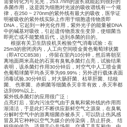
需要转化为可见光，253.7nm的波长就能起到很好的
杀菌作用，这是因为细胞对光波的吸收谱线有一个规
律，在250 ~ 270nm的紫外线有最大的吸收，医学证
明被吸收的紫外线实际上作用于细胞遗传物质即
DNA，它起到一种光化作用，紫外光子的能量被DNA
中的碱基对吸收，引起遗传物质发生变异，使细菌当
即死亡或不能繁殖后代，达到杀菌的目的。
根据有关卫生防疫机关检验空气消毒试验：在
25m3的密闭房内，人工向空间喷金黄色葡萄球状菌
（即ATCC8538），停留在室内10分钟，然后将朝至
离地面两米高处的石英有臭氧杀菌灯点亮，试验结果
表明，该杀菌灯作用30分钟后，对空气中人工喷金黄
色葡萄球菌平均杀灭率为99.99%；另外进行载体表面
消毒试验,30分钟后，对大肠肝菌、枯草肝菌、结核
菌、 伤寒菌、赤痢菌等细菌杀灭非常有效，杀灭率都
达到99%以上。
紫外线杀菌灯的应用很广泛：
点亮灯后，室内污浊空气由于臭氧和紫外线的作用而
渐清洁，于是此灯不断供应新鲜空气之源泉，在臭氧
分解时空气中的游离细菌亦被杀灭，可以防止伤风感
冒及其它种种以空气为媒介的传染病，防止肝炎、 结
核病的传染。适用于公共场所、交通工具车厢内、中