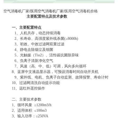
空气
消毒机
厂家/
医用空气消毒机厂家
/医用空气消毒机价格
主要配置特点及技术参数
一、主要配置特点
1
、人机共存，动态持续消毒
2
、长寿命、高强度紫外线杀菌
(
≥
8000h)
3
、初效、中效过滤网双重过滤
4
、静电去除烟尘及细菌
5
、光触媒（
Tio2
）、活性碳抗菌除异味
6
、负离子清新净化空气
7
、风速（高、中、低）可调，风向多向循环
8
、
蓝屏中文液晶显示器，可预设消毒时间自动开关机
9
、紫外线、电机、负离子自动监测、故障报警、寿命计时
10
、过滤网清洗自动提示功能
11
、远红外遥控操作
二、主要技术参数
1
、循环风量
≥
1200m3/h
2
、适用体积
≤
100m3
3
、输入功率：≤
250VA