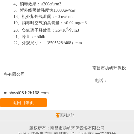
4
、消毒效果：≤
200cfu/m3
5
、紫外线照射强度为
15000uw/
c
㎡
18
、机外紫外线泄露：≤
0 uv/cm2
19
、消毒时空气的臭氧量：≤
0.02 mg/m3
6
20
、负氧离子释放量：≥
6
×
10
个
/m3
21
、噪音：≤
50db
22
、外观尺寸： （
850*528*408
）
mm
南昌市扬帆环保设
备有限公司
电话：
m.shwxl08.b2b168.com
返回目录页
回到顶部
版权所有：南昌市扬帆环保设备有限公司
地址：江西省 南昌 南昌市小兰工业园富山一路297号