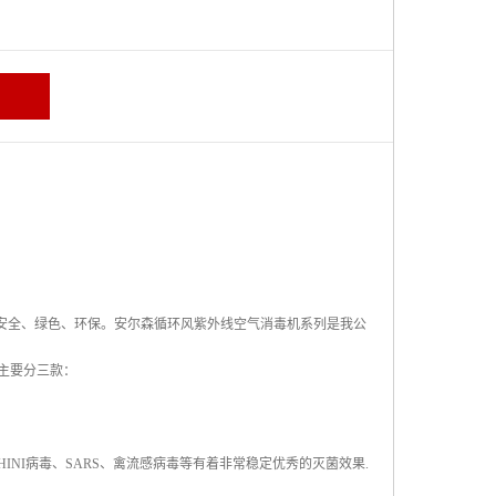
为安全、绿色、环保。安尔森循环风紫外线空气消毒机系列是我公
主要分三款：
NI病毒、SARS、禽流感病毒等有着非常稳定优秀的灭菌效果.