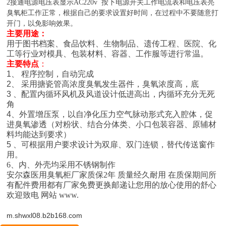
2接通电源电压表显示AC220v 按下电源开关工作电流表和电压表亮
臭氧柜工作正常，根据自己的要求设置好时间，在过程中不要随意打
开门，以免影响效果。
主要用途：
用于
图书档案、
食品饮料、生物制品、遗传工程、医院、化
工等行业对模具、包装材料、容器、工作服等进行常温。
主要特点
：
1
、
程序控制，自动完成
2
、
采用搪瓷管高浓度臭氧发生器件，臭氧浓度高，底
3
、
配置内循环风机及风道设计低进高出，内循环充分无死
角
4
、
外置增压泵，以自净化压力空气脉动形式充入腔体，促
进臭氧渗透（对粉状、结合分体类、小口包装容器、原辅材
料均能达到要求）
5
、
可根据用户要求设计为双扉、双门连锁，替代传送窗作
用。
6
、内、外壳均采用不锈钢制作
安尔森医用臭氧柜厂家质保
2
年 质量经久耐用 在质保期间所
有配件费用都有厂家免费更换邮递让您用的放心使用的舒心
欢迎致电
网站
www.
m.shwxl08.b2b168.com