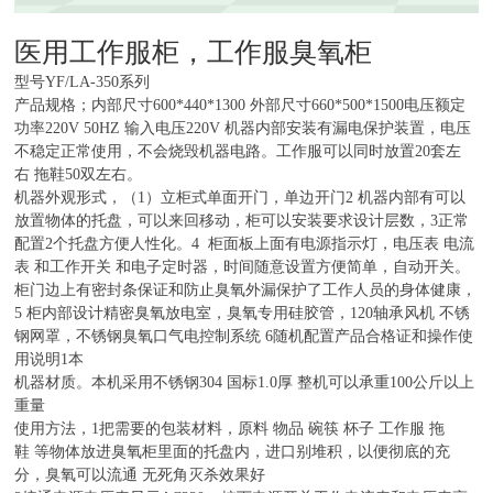
医用工作服柜，工作服臭氧柜
型号YF/LA-350系列
产品规格；内部尺寸600*440*1300 外部尺寸660*500*1500电压额定
功率220V 50HZ 输入电压220V 机器内部安装有漏电保护装置，电压
不稳定正常使用，不会烧毁机器电路。工作服可以同时放置20套左
右 拖鞋50双左右。
机器外观形式，（1）立柜式单面开门，单边开门2 机器内部有可以
放置物体的托盘，可以来回移动，柜可以安装要求设计层数，3正常
配置2个托盘方便人性化。4 柜面板上面有电源指示灯，电压表 电流
表 和工作开关 和电子定时器，时间随意设置方便简单，自动开关。
柜门边上有密封条保证和防止臭氧外漏保护了工作人员的身体健康，
5 柜内部设计精密臭氧放电室，臭氧专用硅胶管，120轴承风机 不锈
钢网罩，不锈钢臭氧口气电控制系统 6随机配置产品合格证和操作使
用说明1本
机器材质。本机采用不锈钢304 国标1.0厚 整机可以承重100公斤以上
重量
使用方法，1把需要的包装材料，原料 物品 碗筷 杯子 工作服 拖
鞋 等物体放进臭氧柜里面的托盘内，进口别堆积，以便彻底的充
分，臭氧可以流通 无死角灭杀效果好