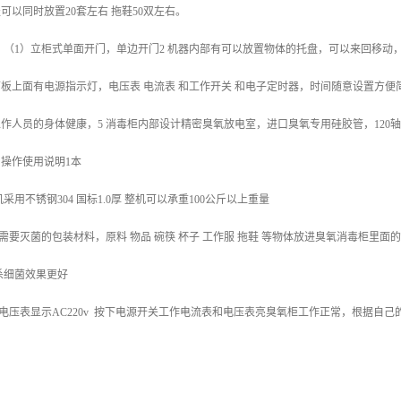
服可以同时放置
20
套左右 拖鞋
50
双左右。
，（
1
）立柜式单面开门，单边开门
2
机器内部有可以放置物体的托盘，可以来回移动
板上面有电源指示灯，电压表 电流表 和工作开关 和电子定时器，时间随意设置方
工作人员的身体健康，
5
消毒柜内部设计精密臭氧放电室，进口臭氧专用硅胶管，
120
轴
和操作使用说明
1
本
机采用不锈钢
304
国标
1.0
厚 整机可以承重
100
公斤以上重量
需要灭菌的包装材料，原料 物品 碗筷 杯子 工作服 拖鞋 等物体放进臭氧消毒柜里
杀细菌效果更好
电压表显示
AC220v
按下电源开关工作电流表和电压表亮臭氧柜工作正常，根据自己