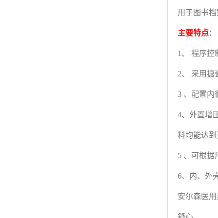
用于图书档
主要特点
：
1
、
程序控
2
、
采用搪
3
、配置内
4
、外置增
料均能达到
5
、可根据
6
、内、外
安尔森医用
舒心