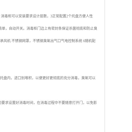
，消毒柜可以安装要求设计层数，
3
正常配置
2
个托盘方便人性
便简单，自动开关。消毒柜门边上有密封条保证杀菌彻底和防止臭
承风机 不锈钢网罩，不锈钢臭氧出气口气电控制系统
6
随机配
面的托盘内，进口别堆积，以便更好更彻底的充分消毒，臭氧可以
的要求设置好消毒时间，在消毒过程中不要随意打开门，以免影