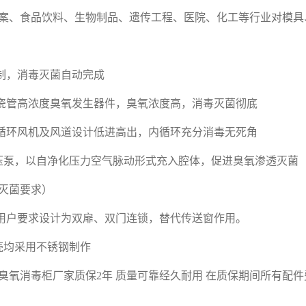
案、食品饮料、生物制品、遗传工程、医院、化工等行业对模具
制，消毒灭菌自动完成
瓷管高浓度臭氧发生器件，臭氧浓度高，消毒灭菌彻底
循环风机及风道设计低进高出，内循环充分消毒无死角
压泵，以自净化压力空气脉动形式充入腔体，促进臭氧渗透灭菌
灭菌要求）
用户要求设计为双扉、双门连锁，替代传送窗作用。
壳均采用不锈钢制作
臭氧消毒柜厂家质保
2
年
质量可靠经久耐用
在质保期间所有配件