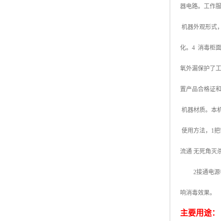
器电路。工作
机器外观形式
化。
4
消毒柜面
氧外漏保护了
置产品合格证
机器材质。本
使用方法，
1
把
流通 无死角灭
2
接通电源
响消毒效果。
主要用途：