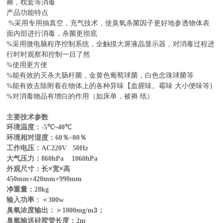
褥，枕套等消毒
产品功能特点
%
采用专用抽真空，充气技术，使臭氧杀菌因子更好地参透物体表
面内部进行消毒，杀菌更彻底
%
采用微电脑程序控制系统，全触摸大屏液晶显示器，对消毒过程进
行时时观察和控制一目了然
%
使用更方便
%
能有效的灭杀大肠杆菌，金黄色葡萄球菌，白色念珠球菌等
%
能有效去除附着在物体上的各种异味【血腥味。霉味 大小便味等
}
%
对消毒物品有增白的作用（如床单，被褥 纸）
主要技术参数
环境温度：
-5
℃
~40
℃
环境相对湿度：
％
％
60
~80
工作电压：
AC220V
50Hz
大气压力：
860hPa
1060hPa
外观尺寸：长
×
宽
×
高
450mm×420mm×990mm
净重量：
28kg
输入功率：＜
300w
臭氧浓度输出：＞
3
；
1000mg/m
臭氧输送硅胶管长度：
2m