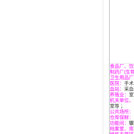
食品厂、饮
制药厂(生
卫生用品厂
医院：
手术
血站：
采血
养殖业：
室
机关单位、
室等 ；
公共场所：
仓库保鲜：
功能间：
银
档案室、库