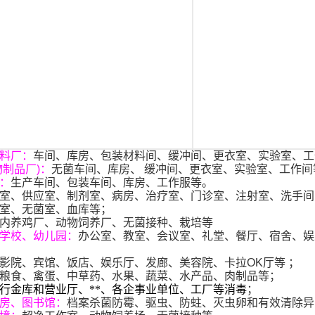
料厂：
车间、库房、包装材料间、缓冲间、更衣室、实验室、工
物制品厂)
：
无菌车间、库房、 缓冲间、更衣室、实验室、工作间
：
生产车间、包装车间、库房、工作服等。
室、供应室、制剂室、病房、治疗室、门诊室、注射室、洗手间
室、无菌室、血库等；
内养鸡厂、动物饲养厂、无菌接种、栽培等
学校、幼儿园：
办公室、教室、会议室、礼堂、餐厅、宿舍、娱
影院、宾馆、饭店、娱乐厅、发廊、美容院、卡拉OK厅等 ；
粮食、禽蛋、中草药、水果、蔬菜、水产品、肉制品等；
行金库和营业厅、**、各企事业单位、工厂等消毒
；
房、
图书馆
：
档案杀菌防霉、驱虫、防蛀、灭虫卵和有效清除异