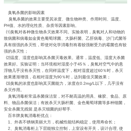
臭氧杀菌的影响因素
臭氧杀菌的效果主要受其浓度、微生物种类、作用时间、温度、
PH值、水的理化性质、杂质等因素影响。
⑴臭氧对各种微生物杀灭效果不同。实验表明，臭氧对人和动物的
致病菌和病毒如金黄色葡萄球菌、大肠杆菌、乙肝病毒、沙门式菌等
具有很强的杀灭性，即使对化学消毒剂有着较强耐受力的霉菌也有较
强的杀灭性；
⑵温度、湿度也影响其杀菌灭毒效果。通常，温度低、湿度大杀菌
效果好。实验证明：当环境相对湿度小于45％，臭氧对空气中的悬
浮物几乎没有杀灭性，在同样温度下，相对湿度超过60％时，杀灭
效果逐渐增强，在相对湿度为90％时，达到最佳灭菌效果；
⑶臭氧的浓度也影响其灭菌能力，浓度在0.2mg/L以下，几乎没有
杀灭作用。
臭氧消毒柜常温杀菌保洁室，对不耐高温的用具、橡胶、食品、原
料、物品杀菌保洁；有效杀灭大肠杆菌、金色葡萄球菌等多种细菌，
安全杀菌无残留.是杀灭细菌的好帮手.
百丰牌臭氧消毒柜优点：
1、外表不锈钢美丽大方，机械性能结构稳定，使用寿命长；
2、臭氧消毒柜上下层能独立控制，上室设有开关，设计合理, 使