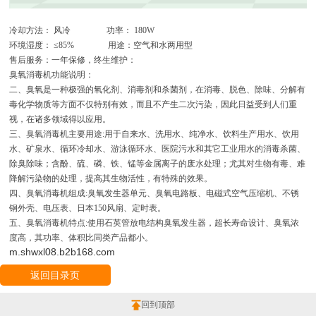
冷却方法： 风冷 功率： 180W
环境湿度： ≤85% 用途：空气和水两用型
售后服务：一年保修，终生维护：
臭氧消毒机功能说明：
二、臭氧是一种极强的氧化剂、消毒剂和杀菌剂，在消毒、脱色、除味、分解有
毒化学物质等方面不仅特别有效，而且不产生二次污染，因此日益受到人们重
视，在诸多领域得以应用。
三、臭氧消毒机主要用途:用于自来水、洗用水、纯净水、饮料生产用水、饮用
水、矿泉水、循环冷却水、游泳循环水、医院污水和其它工业用水的消毒杀菌、
除臭除味；含酚、硫、磷、铁、锰等金属离子的废水处理；尤其对生物有毒、难
降解污染物的处理，提高其生物活性，有特殊的效果。
四、臭氧消毒机组成:臭氧发生器单元、臭氧电路板、电磁式空气压缩机、不锈
钢外壳、电压表、日本150风扇、定时表。
五、臭氧消毒机特点:使用石英管放电结构臭氧发生器，超长寿命设计、臭氧浓
度高，其功率、体积比同类产品都小。
m.shwxl08.b2b168.com
返回目录页
回到顶部