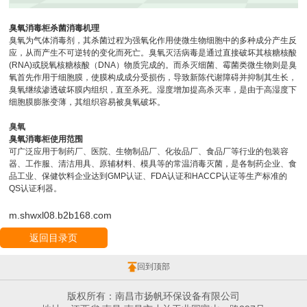
臭氧消毒柜杀菌消毒机理
臭氧为气体消毒剂，其杀菌过程为强氧化作用使微生物细胞中的多种成分产生反
应，从而产生不可逆转的变化而死亡。臭氧灭活病毒是通过直接破坏其核糖核酸
(RNA)或脱氧核糖核酸（DNA）物质完成的。而杀灭细菌、霉菌类微生物则是臭
氧首先作用于细胞膜，使膜构成成分受损伤，导致新陈代谢障碍并抑制其生长，
臭氧继续渗透破坏膜内组织，直至杀死。湿度增加提高杀灭率，是由于高湿度下
细胞膜膨胀变薄，其组织容易被臭氧破坏。
臭氧
臭氧消毒柜使用范围
可广泛应用于制药厂、医院、生物制品厂、化妆品厂、食品厂等行业的包装容
器、工作服、清洁用具、原辅材料、模具等的常温消毒灭菌，是各制药企业、食
品工业、保健饮料企业达到GMP认证、FDA认证和HACCP认证等生产标准的
QS认证利器。
m.shwxl08.b2b168.com
返回目录页
回到顶部
版权所有：南昌市扬帆环保设备有限公司