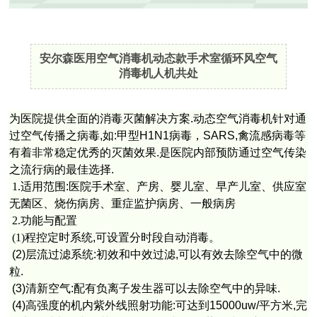
安尔森医用空气消毒机动态款手术室循环风空气
消毒机人机共处
为医院提供全面的消毒灭菌解决方案
.
动态空气消毒机针对通
过空气传播之病毒
,
如
:
甲型
H1N1
病毒，
SARS,
禽流感病毒等
有着非常稳定优秀的灭菌效果
.
是医院内部预防通过空气传染
之流行病的最佳选择
.
1.
适用范围
:
医院手术室、产房、婴儿室、早产儿室、供应室
无菌区、烧伤病房、重症监护病房、一般病房
2.
功能与配置
(1)
程控定时系统
,
可设置分时段自动消毒。
(2)
层流过滤系统
:
初效和中效过滤
,
可以有效去除空气中的微
粒
.
(3)
清新空气
:
配有负离子发生器可以去除空气中的异味
.
(4)
高强度的机内紫外线照射功能
:
可达到
15000uw/
平方米
,
完