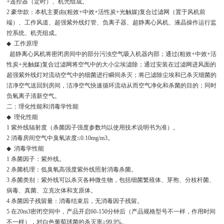
+
遥控器（定时）、机壳组成。
2
豪华款：本机主要由
(
粗效
+
中效
+
活性炭
+
光触媒
)
复合过滤网（置于风机前
端）、工作风道、超强紫外线灯管、负离子器、超静离心风机、液晶操作运行监
控系统、机壳组成。
◆
工作原理
超静离心风机将密闭房间中的部分污浊空气吸入机器内部；通过
(
粗效
+
中效
+
活
性炭
+
光触媒
)
复合过滤网将空气中的大小尘埃滤除；通过安装在过滤网进风面的
超强紫外线灯对流动空气中的细菌进行瞬间杀灭；将已滤除尘埃和已杀灭细菌的
洁净空气送回到房间，洁净空气快速循环流动从而空气净化和杀菌的目的；同时
负氧离子清新空气。
二：理化性能和消毒学性能
◆
理化性能
1
紫外线辐射度（杀菌因子强度参数均以使用技术说明书为准）。
2
消毒房间空气中臭氧浓度
≤0.10mg/m3
。
◆
消毒学性能
1
杀菌因子：紫外线。
2
杀菌机理：低臭氧高强度紫外线照射消毒杀菌。
3
杀菌类别：紫外线可以杀灭各种微生物，包括细菌繁殖体、芽孢、分枝杆菌、
病毒、真菌、立克次体和支原体。
4
杀菌因子残留量：消毒结束后，无消毒因子残留。
5
在
20m3
密闭空间中，产品开启
60-150
分钟后（产品规格型号不一样，作用时间
不一样），对白色葡萄球菌的杀灭率
≥99.9%
。