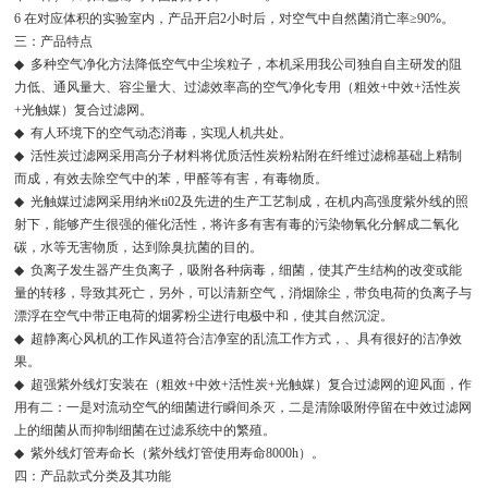
6
在对应体积的实验室内，产品开启
2
小时后，对空气中自然菌消亡率
≥90%
。
三：产品特点
◆
多种空气净化方法降低空气中尘埃粒子，本机采用我公司独自自主研发的阻
力低、通风量大、容尘量大、过滤效率高的空气净化专用（粗效
+
中效
+
活性炭
+
光触媒）复合过滤网。
◆
有人环境下的空气动态消毒，实现人机共处。
◆
活性炭过滤网采用高分子材料将优质活性炭粉粘附在纤维过滤棉基础上精制
而成，有效去除空气中的苯，甲醛等有害，有毒物质。
◆
光触媒过滤网采用纳米
ti02
及先进的生产工艺制成，在机内高强度紫外线的照
射下，能够产生很强的催化活性，将许多有害有毒的污染物氧化分解成二氧化
碳，水等无害物质，达到除臭抗菌的目的。
◆
负离子发生器产生负离子，吸附各种病毒，细菌，使其产生结构的改变或能
量的转移，导致其死亡，另外，可以清新空气，消烟除尘，带负电荷的负离子与
漂浮在空气中带正电荷的烟雾粉尘进行电极中和，使其自然沉淀。
◆
超静离心风机的工作风道符合洁净室的乱流工作方式，、具有很好的洁净效
果。
◆
超强紫外线灯安装在（粗效
+
中效
+
活性炭
+
光触媒）复合过滤网的迎风面，作
用有二：一是对流动空气的细菌进行瞬间杀灭，二是清除吸附停留在中效过滤网
上的细菌从而抑制细菌在过滤系统中的繁殖。
◆
紫外线灯管寿命长（紫外线灯管使用寿命
8000h
）。
四：产品款式分类及其功能