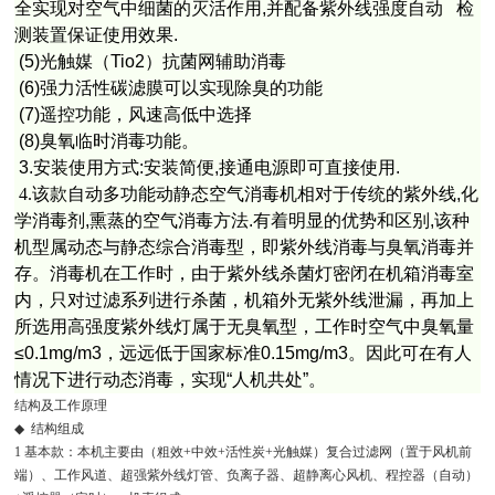
全实现对空气中细菌的灭活作用
,
并配备紫外线强度自动
检
测装置保证使用效果
.
(5)
光触媒（
Tio2
）抗菌网辅助消毒
(6)
强力活性碳滤膜可以实现除臭的功能
(7)
遥控功能，风速高低中选择
(8)
臭氧临时消毒功能。
3.
安装使用方式
:
安装简便
,
接通电源即可直接使用
.
4.
该款自动多功能动静态空气消毒机相对于传统的紫外线
,
化
学消毒剂
,
熏蒸的空气消毒方法
.
有着明显的优势和区别
,
该种
机型属动态与静态综合消毒型，即紫外线消毒与臭氧消毒并
存。消毒机在工作时，由于紫外线杀菌灯密闭在机箱消毒室
内，只对过滤系列进行杀菌，机箱外无紫外线泄漏，再加上
所选用高强度紫外线灯属于无臭氧型，工作时空气中臭氧量
≤0.1mg/m3
，远远低于国家标准
0.15mg/m3
。因此可在有人
情况下进行动态消毒，实现
“
人机共处
”
。
结构及工作原理
◆
结构组成
1
基本款：本机主要由（粗效
+
中效
+
活性炭
+
光触媒）复合过滤网（置于风机前
端）、工作风道、超强紫外线灯管、负离子器、超静离心风机、程控器（自动）