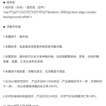
◆
基本款
1
程控器（自动）
+
遥控器（定时）
'ma? p:cY)?z bottom:.0001pt;text-align:center;
background:white'>
◆
消毒学性能
1
杀菌因子：紫外线。
2
杀菌机理：低臭氧高强度紫外线照射消毒杀菌。
3
杀菌类别：紫外线可以杀灭各种微生物，包括细菌繁殖体、芽孢、分枝杆菌、
病毒、真菌、立克次体和支原体。
4
杀菌因子残留量：消毒结束后，无消毒因子残留。
5
在
20m3
密闭空间中，产品开启
60-150
分钟后（产品规格型号不一样，作用时间
不一样），对白色葡萄球菌的杀灭率
≥99.9%
。
6
在对应体积的实验室内，产品开启
2
小时后，对空气中自然菌消亡率
≥90%
。
m.shwxl08.b2b168.com