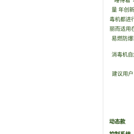
“睡得着
量 年创
毒机都进
丽而适用
易燃防爆
消毒机自
建议用户
动态款