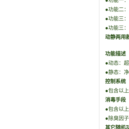
●功能一
●功能二
●功能三
●功能三
动静两用
功能描述
●动态：
●静态：
控制系统
●包含以
消毒手段
●包含以
●除臭因
其它随机