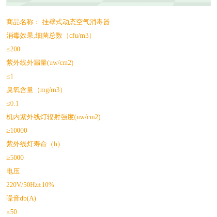
商品名称： 挂壁式动态空气消毒器
消毒效果,细菌总数（cfu/m3）
≤200
紫外线外漏量(uw/cm2)
≤1
臭氧含量（mg/m3）
≤0.1
机内紫外线灯辐射强度(uw/cm2)
≥10000
紫外线灯寿命（h）
≥5000
电压
220V/50Hz±10%
噪音db(A)
≤50