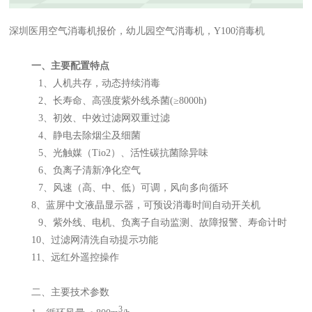
深圳医用空气消毒机报价，幼儿园空气消毒机，Y100消毒机
一、主要配置特点
1
、人机共存，动态持续消毒
2
、长寿命、高强度紫外线杀菌
(
≥
8000h)
3
、初效、中效过滤网双重过滤
4
、静电去除烟尘及细菌
5
、光触媒（
Tio2
）、活性碳抗菌除异味
6
、负离子清新净化空气
7
、风速（高、中、低）可调，风向多向循环
8
、
蓝屏中文液晶显示器，可预设消毒时间自动开关机
9
、紫外线、电机、负离子自动监测、故障报警、寿命计时
10
、过滤网清洗自动提示功能
11
、远红外遥控操作
二、主要技术参数
3