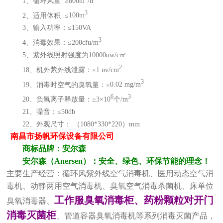
1
、循环风量
≥
800m
/h
3
2
、适用体积
≤
100m
3
、输入功率：≤
150VA
3
4
、消毒效果：≤
200cfu/m
5
、紫外线照射强度为
10000uw/
c
㎡
2
18
、机外紫外线泄露：≤
1 uv/cm
3
19
、消毒时空气的臭氧量：≤
0.02 mg/m
6
3
20
、负氧离子释放量：≥
3
×
10
个
/m
21
、噪音：≤
50db
22
、外观尺寸： （
1080*330*220
）
mm
南昌市扬帆环保设备有限公司
商标品牌：安尔森
安尔森（
Anersen
）：安全、绿色、环保节能的理念！
主要生产经营：循环风紫外线空气消毒机、医用动态空气消
毒机、动静两用空气消毒机、臭氧空气消毒杀菌机、床单位
工作服臭氧消毒柜、药粉颗粒对开门
臭氧消毒器、
消毒灭菌柜
、管道容器臭氧消毒机等系列消毒灭菌产品，