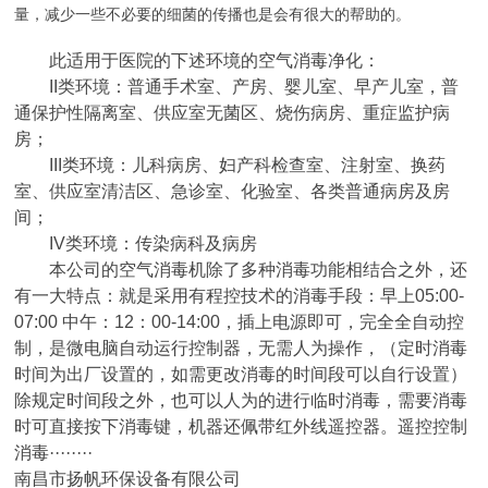
量，减少一些不必要的细菌的传播也是会有很大的帮助的。
此适用于医院的下述环境的空气消毒净化：
II
类环境：普通手术室、产房、婴儿室、早产儿室，普
通保护性隔离室、供应室无菌区、烧伤病房、重症监护病
房；
III
类环境：儿科病房、妇产科检查室、注射室、换药
室、供应室清洁区、急诊室、化验室、各类普通病房及房
间；
IV
类环境：传染病科及病房
本公司的空气消毒机除了多种消毒功能相结合之外，还
有一大特点：就是采用有程控技术的消毒手段：早上
05:00-
07:00
中午：
12
：
00-14:00
，插上电源即可，完全全自动控
制，是微电脑自动运行控制器，无需人为操作，（定时消毒
时间为出厂设置的，如需更改消毒的时间段可以自行设置）
除规定时间段之外，也可以人为的进行临时消毒，需要消毒
时可直接按下消毒键，机器还佩带红外线遥控器。遥控控制
消毒········
南昌市扬帆环保设备有限公司