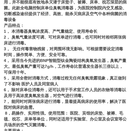
用，并不能彻底有效地杀灭潜于床垫子、被褥、床单、枕芯深层的病
菌。此款全电脑控制床单位臭氧消毒器，为医院控制院内交叉感染、
切断感染途径提供了经济、高效、能杀灭病床及空气中各种病菌的消
毒设备
产品特点：
1
， 本消毒器臭氧浓度高、产气量稳定、使用寿命长
2
， 臭氧气量浓度可调、可对床单进行消毒，也可同时对相邻两张病
床进行消毒。
3
， 无任何毒害物残留，对周围环境无影响。可根据需要设定消毒
时间，操作简单、方便、安全可靠。
4
， 采用当今先进的BNP智能型钛金陶瓷结构臭氧发生器，臭氧产量
大。最低臭氧产量可达7g/h，工作寿命比普通发生器长三倍以上，
可保用十年。
5
， 采用全密封消毒方式，消毒过程无任何臭氧泄露现象，真正做到
了不影响 医护人员及同室病人
6
， 除对床单位消毒外，还可以用于手术室工作人员的衣物等消毒以
及用于高浓度臭氧发生器，对空气进行消毒。
7
， 能同时对两张病床进行消毒，显着提高病床的使用率，解决了医
院对病床的急需。
8
，易操作、实用性强。使用范围： 医院、宾馆的床垫、被褥、毛
毯、枕芯、床单等单位，同时还适用于实验室、办公室及会议室等公
共场所的空气灭菌消毒。
主要用途：