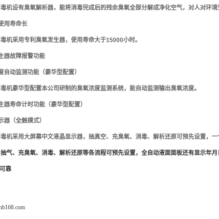
消毒机设有臭氧解析器，能将消毒完成后的残余臭氧全部分解成净化空气，对人对环境
使用寿命长
消毒机采用专利臭氧发生器，使用寿命大于
15000
小时。
生器故障报警功能
度自动监测功能（豪华型配置）
消毒机豪华型配置本公司研制的臭氧浓度监测系统，能自动监测输出臭氧浓度。
生器寿命计时功能（豪华型配置）
示器（全触摸式）
消毒机采用大屏幕中文液晶显示器，抽真空、充臭氧、消毒、解析还原可预先设置，一
。抽气、充臭氧、消毒、解析还原等各流程可预先设置，全自动液面面板还有显示年月
可靠
fhb168.com