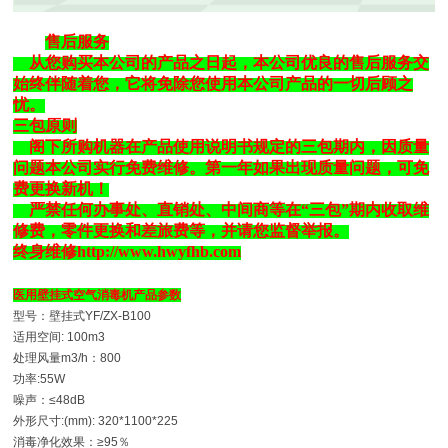
售后服务
从您购买本公司的产品之日起，本公司优良的售后服务交
始终伴随着您，它将免除您使用本公司产品的一切后顾之
忧。
三包原则
阁下所购机器在产品使用说明书规定的三包期内，因质量
问题本公司实行免费维修。第一年如果出现质量问题，可免
费更换新机！
严禁任何办事处、直销处、中间商等在
“
三包
”
期内收取维
修费，零件更换和差旅费等，并请您监督举报。
终身维修
http://www.hwyfhb.com
医用壁挂式空气消毒机产品参数
型号：壁挂式
YF/ZX-B100
适用空间
: 100m3
处理风量
m3/h
：
800
功率
:55W
噪声：
≤48dB
外形尺寸
:(mm): 320*1100*225
消毒净化效果：
≥95
％