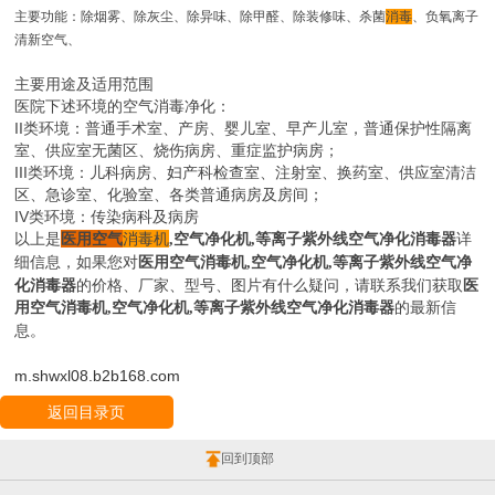
主要功能：除烟雾、除灰尘、除异味、除甲醛、除装修味、杀菌
消毒
、负氧离子
清新空气、
主要用途及适用范围
医院下述环境的空气消毒净化：
II
类环境：普通手术室、产房、婴儿室、早产儿室，普通保护性隔离
室、供应室无菌区、烧伤病房、重症监护病房；
III
类环境：儿科病房、妇产科检查室、注射室、换药室、供应室清洁
区、急诊室、化验室、各类普通病房及房间；
IV
类环境：传染病科及病房
以上是
医用
空气
消毒机
空气净化机
等离子紫外线空气净化消毒器
详
,
,
细信息，如果您对
医用空气消毒机
空气净化机
等离子紫外线空气净
,
,
化消毒器
的价格、厂家、型号、图片有什么疑问，请联系我们获取
医
用空气消毒机
空气净化机
等离子紫外线空气净化消毒器
的最新信
,
,
息。
m.shwxl08.b2b168.com
返回目录页
回到顶部