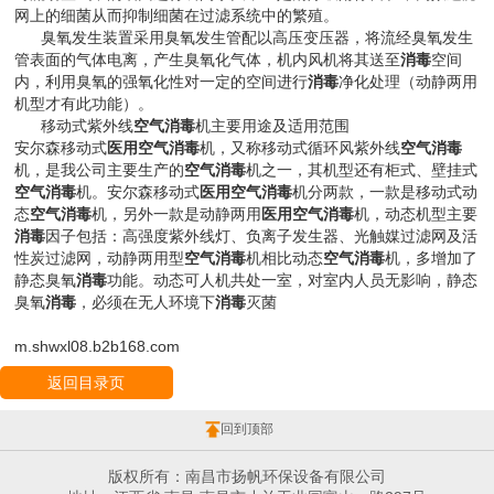
网上的细菌从而抑制细菌在过滤系统中的繁殖。
臭氧发生装置采用臭氧发生管配以高压变压器，将流经臭氧发生
管表面的气体电离，产生臭氧化气体，机内风机将其送至
消毒
空间
内，利用臭氧的强氧化性对一定的空间进行
消毒
净化处理（
动静两用
机型才有此功能
）。
移动式紫外线
空气
消毒
机主要用途及适用范围
安尔森移动式
医用
空气
消毒
机，又称移动式循环风紫外线
空气
消毒
机，是我公司主要生产的
空气
消毒
机之一，其机型还有柜式、壁挂式
空气
消毒
机。安尔森移动式
医用
空气
消毒
机分两款，一款是移动式动
态
空气
消毒
机，另外一款是动静两用
医用
空气
消毒
机，动态机型主要
消毒
因子包括：高强度紫外线灯、负离子发生器、光触媒过滤网及活
性炭过滤网，动静两用型
空气
消毒
机相比动态
空气
消毒
机，多增加了
静态臭氧
消毒
功能。动态可人机共处一室，对室内人员无影响，静态
臭氧
消毒
，必须在无人环境下
消毒
灭菌
m.shwxl08.b2b168.com
返回目录页
回到顶部
版权所有：南昌市扬帆环保设备有限公司