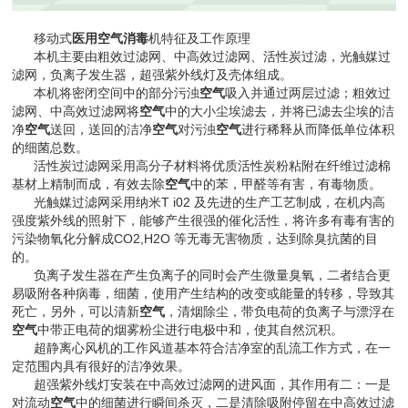
移动式
医用
空气
消毒
机特征及工作原理
本机主要由粗效过滤网、中高效过滤网、活性炭过滤，光触媒过
滤网，负离子发生器，超强紫外线灯及壳体组成。
本机将密闭空间中的部分污浊
空气
吸入并通过两层过滤；粗效过
滤网、中高效过滤网将
空气
中的大小尘埃滤去，并将已滤去尘埃的洁
净
空气
送回，送回的洁净
空气
对污浊
空气
进行稀释从而降低单位体积
的细菌总数。
活性炭过滤网采用高分子材料将优质活性炭粉粘附在纤维过滤棉
基材上精制而成，有效去除
空气
中的苯，甲醛等有害，有毒物质。
光触媒过滤网采用纳米
T i02
及先进的生产工艺制成，在机内高
强度紫外线的照射下，能够产生很强的催化活性，将许多有毒有害的
污染物氧化分解成
CO2,H2O
等无毒无害物质，达到除臭抗菌的目
的。
负离子发生器在产生负离子的同时会产生微量臭氧，二者结合更
易吸附各种病毒，细菌，使用产生结构的改变或能量的转移，导致其
死亡，另外，可以清新
空气
，清烟除尘，带负电荷的负离子与漂浮在
空气
中带正电荷的烟雾粉尘进行电极中和，使其自然沉积。
超静离心风机的工作风道基本符合洁净室的乱流工作方式，在一
定范围内具有很好的洁净效果。
超强紫外线灯安装在中高效过滤网的进风面，其作用有二：一是
对流动
空气
中的细菌进行瞬间杀灭，二是清除吸附停留在中高效过滤