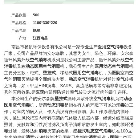
产品数量：
500
产品规格：
1100*330*220
产品包装：
纸箱
产地：
江西南昌
南昌市扬帆环保设备有限公司是一家专业生产
医用
空气
消毒
设备
厂家，公司产品品牌为安尔森牌，其意为安全、绿色、环保。安尔森
循环风紫外线
空气
消毒
机系列是我公司主营产品，循环风紫外线
空气
消毒
机又称
动态
医用
空气
消毒
机，我公司生产的
医用
动态
空气
消毒
机
主要分三款：柜式、
壁挂式
、移动式
医用
空气
消毒
机，为
医院
室内
空
气
的
消毒
灭菌提供全面解决方案。
动态
空气
消毒
机针对通过
空气
传播
之病毒，如：甲型
HINI
病毒、
SARS
、禽流感病毒等有着非常稳定优
秀的灭菌效果
.
是
医院
内部预防通过
空气
传染之流行病的最佳选择。
本公司生产的安尔森牌
壁挂式
循环风紫外线
空气
消毒
机为纯
动态
医用
空气
消毒
机，所谓
动态
消毒
是指在有人的环境下可以边
消毒
边工
作，对室内的病人及工作人员没有任何影响。其工作原理是内循环
风，通过风轮把室内带有病菌的气体吸入机器内部，经紫外线高强度
照射、光触媒和活性炭过滤及负离子清晰后散发出室内，如此循环
消
毒
过滤，最终达到
消毒
灭菌的效果，
壁挂式
动态
空气
消毒
机在
100
立
方米的房间
消毒
2
小时就能达到国家卫生部的
消毒
标准（
医院
二类环