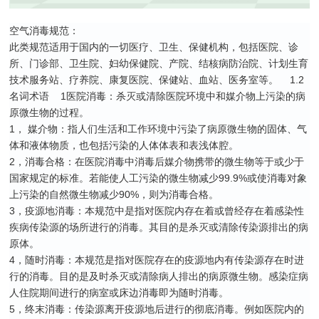
空气消毒规范：
此类规范适用于国内的一切医疗、卫生、保健机构，包括医院、诊
所、门诊部、卫生院、妇幼保健院、产院、结核病防治院、计划生育
技术服务站、疗养院、康复医院、保健站、血站、医务室等。
1.2
名词术语
1
医院消毒：杀灭或清除医院环境中和媒介物上污染的病
原微生物的过程。
1
，
媒介物：指人们生活和工作环境中污染了病原微生物的固体、气
体和液体物质，也包括污染的人体体表和表浅体腔。
2
，消毒合格：在医院消毒中消毒后媒介物携带的微生物等于或少于
国家规定的标准。若能使人工污染的微生物减少
99.9%
或使消毒对象
上污染的自然微生物减少
90%
，则为消毒合格。
3
，疫源地消毒：本规范中是指对医院内存在着或曾经存在着感染性
疾病传染源的场所进行的消毒。其目的是杀灭或清除传染源排出的病
原体。
4
，随时消毒：本规范是指对医院存在的疫源地内有传染源存在时进
行的消毒。目的是及时杀灭或清除病人排出的病原微生物。感染症病
人住院期间进行的病室或床边消毒即为随时消毒。
5
，终末消毒：传染源离开疫源地后进行的彻底消毒。例如医院内的