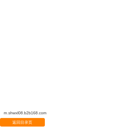
车内的各种异味（包括新车皮革味，塑
料味）同时给车内杀菌消毒。
主要用途：适合于写字楼、酒店包房、
宾馆客房、火车车厢、汽车客车车厢、
家居
计算机房、办公室、小型会议室、
,
娱乐室，医
三、适用范围：
1
．公共场所
2
．医院
3
．食品饮料业
4
．养殖业
5
．库房
医用空气消毒机 吉林医用臭氧消毒机
m.shwxl08.b2b168.com
返回目录页