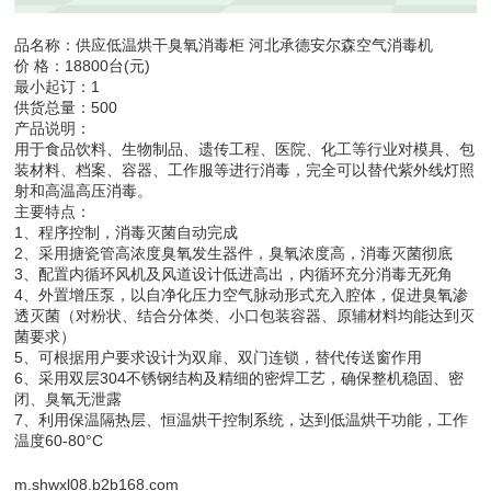
品名称：供应低温烘干臭氧消毒柜 河北承德安尔森空气消毒机
价 格：18800台(元)
最小起订：1
供货总量：500
产品说明：
用于食品饮料、生物制品、遗传工程、医院、化工等行业对模具、包
装材料、档案、容器、工作服等进行消毒，完全可以替代紫外线灯照
射和高温高压消毒。
主要特点：
1、程序控制，消毒灭菌自动完成
2、采用搪瓷管高浓度臭氧发生器件，臭氧浓度高，消毒灭菌彻底
3、配置内循环风机及风道设计低进高出，内循环充分消毒无死角
4、外置增压泵，以自净化压力空气脉动形式充入腔体，促进臭氧渗
透灭菌（对粉状、结合分体类、小口包装容器、原辅材料均能达到灭
菌要求）
5、可根据用户要求设计为双扉、双门连锁，替代传送窗作用
6、采用双层304不锈钢结构及精细的密焊工艺，确保整机稳固、密
闭、臭氧无泄露
7、利用保温隔热层、恒温烘干控制系统，达到低温烘干功能，工作
温度60-80°C
m.shwxl08.b2b168.com