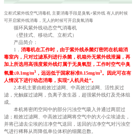
立柜式紫外线空气消毒机 主要消毒手段是臭氧+紫外线 有人的时候
可开启紫外线消毒，无人的时候可开启臭氧消毒
循环风紫外线动态空气消毒机
（壁挂式、移动式、立柜式）
产品简介：
1
．
消毒机在工作时，由于紫外线杀菌灯密闭在机箱消
毒室内，只对过滤系列进行杀菌，机箱外无紫外线泄漏，再
加上所选用高强度紫外线灯属于无臭氧型，工作时空气中臭
3
3
氧量≤
0.1mg/m
，远远低于国家标准
0.15mg/m
。因此可在有
人情况下进行动态消毒，实现“人机共处”。
2.
本机主要由粗效过滤网、中高效过滤网、活性炭过
滤，光触媒过滤网，负离子发生器，超强紫外线灯及壳体组
成。
本机将密闭空间中的部分污浊空气吸入并通过两层过
滤；粗效过滤网、中高效过滤网将空气中的大小尘埃滤去，
并将已滤去尘埃的洁净空气送回，送回的洁净空气对污浊空
气进行稀释从而降低单位体积的细菌总数。