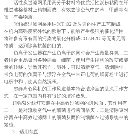
活性炭过滤网采用高分子材料将优质活性炭粉粘附在纤
维过滤棉基材上精制而成，有效去除空气中的苯，甲醛等有
害，有毒物质。
光触媒过滤网采用纳米
T i02
及先进的生产工艺制成，
在机内高强度紫外线的照射下，能够产生很强的催化活性，
将许多有毒有害的污染物氧化分解成
CO2,H2O
等无毒无害
物质，达到除臭抗菌的目的。
负离子发生器在产生负离子的同时会产生微量臭氧，二
者结合更易吸附各种病毒，细菌，使用产生结构的改变或能
量的转移，导致其死亡，另外，可以清新空气，清烟除尘，
带负电荷的负离子与漂浮在空气中带正电荷的烟雾粉尘进行
电极中和，使其自然沉积。
超静离心风机的工作风道基本符合洁净室的乱流工作方
式，在一定范围内具有很好的洁净效果。
超强紫外线灯安装在中高效过滤网的进风面，其作用有
二：一是对流动空气中的细菌进行瞬间杀灭，二是清除吸附
停留在中高效过滤网上的细菌从而抑制细菌在过滤系统中的
繁殖。
3
．适用范围：