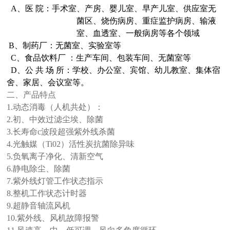
A
、医 院：手术室、产房、婴儿室、早产儿室、供应室无
菌区、烧伤病房、重症监护病房、输液
室、血透室、一般病房等各个领域
B
、制药厂：无菌室、实验室等
C
、食品饮料厂 ：生产车间、包装车间、无菌室等
D
、公 共 场 所：学校、办公室、宾馆、幼儿教室、集体宿
舍、家居、会议室等。
二、产品特点
1.
动态消毒（人机共处）：
2.
初、中效过滤尘埃、除菌
3.
长寿命
c
波段超强紫外线杀菌
4.
光触媒（
Ti02
）活性炭抗菌除异味
5.
负氧离子净化、清新空气
6.
静电除尘、除菌
7.
紫外线灯管工作状态指示
8.
整机工作状态计时器
9.
超静音轴流风机
10.
紫外线、风机故障报警