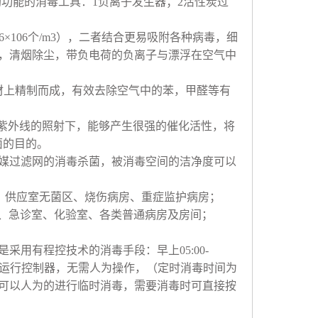
助功能的消毒工具：
1
负离子发生器；
2
活性炭过
6
×
106
个
/m3
），二者结合更易吸附各种病毒，细
，清烟除尘，带负电荷的负离子与漂浮在空气中
材上精制而成，有效去除空气中的苯，甲醛等有
紫外线的照射下，能够产生很强的催化活性，将
菌的目的。
媒过滤网的消毒杀菌，被消毒空间的洁净度可以
、供应室无菌区、烧伤病房、重症监护病房；
、急诊室、化验室、各类普通病房及房间；
是采用有程控技术的消毒手段：早上
05:00-
运行控制器，无需人为操作，（定时消毒时间为
可以人为的进行临时消毒，需要消毒时可直接按