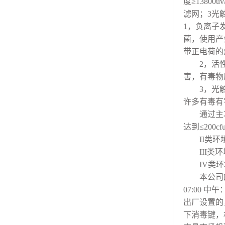
度≥
13800uv
滤网；
3
光
1
，
负离子
菌，使用产
带正电荷的
2
，
活
害，有毒物
3
，
光
许多有毒有
通过主
达到≤
200cf
II
类环
III
类环
IV
类环
本公司
07:00
中午
出厂设置的
下消毒键，机