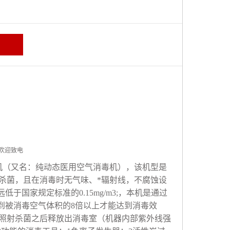
 欢迎致电
机（又名：纯动态医用空气消毒机），该机型是
杀菌，且在消毒时无气味、*辐射线，不腐蚀设
远低于国家规定标准的
0.15mg/m
3
;
，本机是通过
到被消毒空气体积的
8
倍以上才能达到消毒效
照射杀菌之后释放出消毒室（机器内部紫外线强