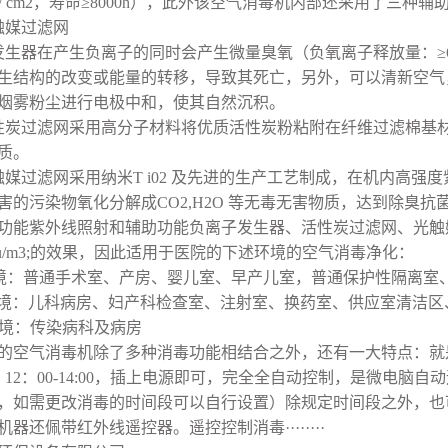
/ cm2
，寿命≥
8000h
），此外该空气消毒机内部还采用了三种辅
触媒过滤网
发生器在产生负离子的同时会产生微量臭氧（负氧离子释放量：≥
生结构的改变或能量的转移，导致其死亡，另外，可以清新空气
烟雾粉尘进行电极中和，使其自然沉积。
性炭过滤网采用高分子材料将优质活性炭粉粘附在纤维过滤棉基
质。
触媒过滤网采用纳米
T i02
及先进的生产工艺制成，在机内高强度
害的污染物氧化分解成
CO2,H2O
等无毒无害物质，达到除臭抗
功能紫外线照射和辅助功能负离子发生器、活性炭过滤网、光触
u/m
3
;
的效果，因此适用于医院的下述环境的空气消毒净化：
境：普通手术室、产房、婴儿室、早产儿室，普通保护性隔离室
境：儿科病房、妇产科检查室、注射室、换药室、供应室清洁区
境：传染病科及病房
的空气消毒机除了多种消毒功能相结合之外，还有一大特点：就
：
12
：
00-14:00
，插上电源即可，完全全自动控制，是微电脑自动
，如需更改消毒的时间段可以自行设置）除规定时间段之外，也
器还佩带红外线遥控器。遥控控制消毒········