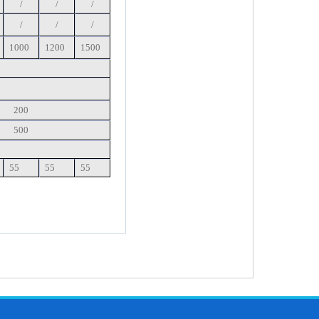
/
/
/
/
/
/
1000
1200
1500
200
500
55
55
55