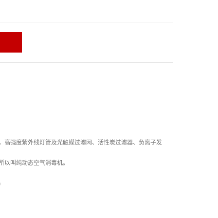
，高强度紫外线灯管及光触媒过滤网、活性炭过滤器、负离子发
所以叫纯动态空气消毒机。
)