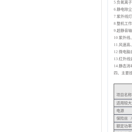
5.负氧离
6.静电除
7.紫外线
8.整机工
9.超静音
10.紫外
11.风速
12.微电
13.红外
14.静
四、主要
项目名称
适用较大
电源
保险丝 
额定功率