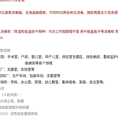
单位臭氧消毒器，全液晶触摸屏，可同时对两张床位消毒，随机两套永久性床罩
氧消毒柜（常温和低温烘干两种）
可对工作服
鞋帽手套
茶叶
瓶盖
瓶子等消毒柜
常
0L
适用范围：
 院：手术室、产房、婴儿室、早产儿室、供应室无菌区、烧伤病房、重症监护
般病房等各个领域
 厂：无菌室、实验室等
饮料厂：生产车间、包装车间、无菌室等
共 场所：学校、办公室、宾馆、幼儿教室、集体宿舍、家居、会议室等。
特点
毒（人机共处）：
效过滤尘埃、除菌
c波段超强紫外线杀菌
（Ti02）活性炭抗菌除异味