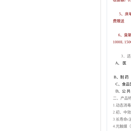
5
、床
费赠送
6
、臭
1000L 150
3．
A、 医
B、制 药
C、食品
D、公 
二、产品
1.动态消
2.初、中
3.长寿命
4.光触媒