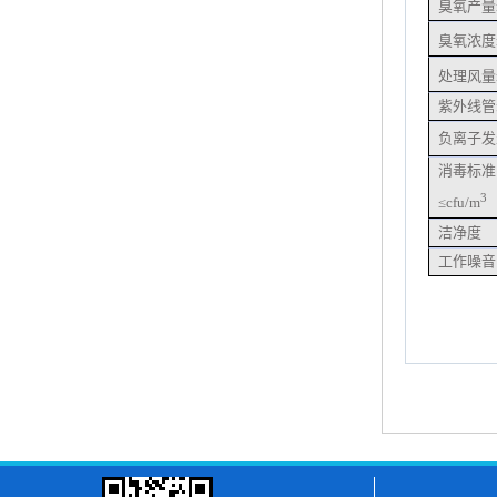
臭氧产量m
臭氧浓度m
处理风量
紫外线管
负离子发
消毒标准
3
≤cfu/m
洁净度
工作噪音 