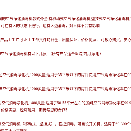
司的空气净化消毒机款式齐全,有移动式空气净化消毒机
,
壁挂式空气净化消毒机
,
，可在有人的状态下进行，边有人边消毒，对人体不会有影响
毒产品卫生许可证 卫生部批件均齐全，质量保证，价格优廉，
可放心购买，安
的空气净化消毒机有以下几款 （
所有产品适合医院
,
商用
,
家用
）
动空气消毒净化机
,1200
风量
,
适用于
35
平米以下的房间使用
,
空气消毒净化率在
9
挂空气消毒净化机
,1200
风量
,
适用于
35
平米以下的房间使用
,
空气消毒净化率在
9
式空气消毒净化机
,1400
风量
,
适用于
50-55
平米左右的房间
,
空气消毒净化率在
99.
，价格实惠，经济耐用，期待与您的合作！
氧空气消毒机（移动式、壁挂式），程控消毒，可自设开关机，适用于
60-300
个
的房间大小来配置