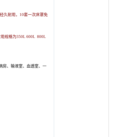
经久耐用，
10
套一次床罩免
用规格为350L 600L 800L
病房、输液室、血透室、一