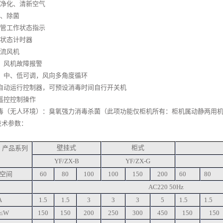
子净化、清新空气
尘、除菌
灯管工作状态指示
作状态计时器
轴流风机
线、风机故障报警
高、中、低可调，风向多角度循环
脑自动运行控制器，可预设消毒时间自行开关机
线遥控控制操作
态消毒（无人环境）：臭氧强力消毒杀菌（此项功能仅柜机所有：柜机属动静两用
技术参数：
壁挂式
柜式
产品系列
YF/ZX-B
YF/ZX-G
空间
60
80
100
100
150
200
60
80
AC220 50Hz
A
1.5
1.5
3
3
3
5
1.5
1.5
≤W
150
150
200
250
300
450
150
150