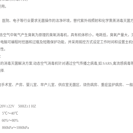
使用。
、医院、电子等行业要求无菌操作的洁净环境，替代紫外线照射和化学熏蒸消毒灭菌
击空气中氧气产生臭氧为原理的臭氧消毒机，具有机体积小，电耗低，臭氧产量大，
的电脑可编程时控器和过载及短路保护功能，并采用摇控方式设定工作时间和设置主机
靠性。
：
的消毒灭菌解决方案.动态空气消毒机针对通过空气传播之病毒,如:SARS,禽流感病
择.
医院手术室、产房、婴儿室、早产儿室、供应室无菌区、烧伤病房、重症监护病房、一
V±22V 50HZ±1 HZ
5℃～40℃
0%～80%
0hPa～1060hPa