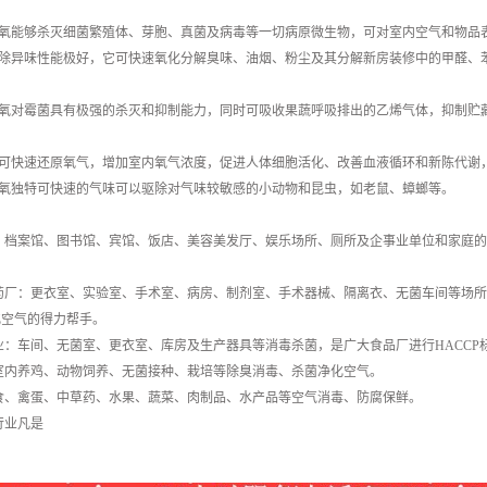
氧能够杀灭细菌繁殖体、芽胞、真菌及病毒等一切病原微生物，可对室内空气和物品
除异味性能极好，它可快速氧化分解臭味、油烟、粉尘及其分解新房装修中的甲醛、
氧对霉菌具有极强的杀灭和抑制能力，同时可吸收果蔬呼吸排出的乙烯气体，抑制贮
可快速还原氧气，增加室内氧气浓度，促进人体细胞活化、改善血液循环和新陈代谢
氧独特可快速的气味可以驱除对气味较敏感的小动物和昆虫，如老鼠、蟑螂等。
：档案馆、图书馆、宾馆、饭店、美容美发厅、娱乐场所、厕所及企事业单位和家庭的
。
药厂：更衣室、实验室、手术室、病房、制剂室、手术器械、隔离衣、无菌车间等场所
化空气的得力帮手。
：车间、无菌室、更衣室、库房及生产器具等消毒杀菌，是广大食品厂进行HACCP
室内养鸡、动物饲养、无菌接种、栽培等除臭消毒、杀菌净化空气。
食、禽蛋、中草药、水果、蔬菜、肉制品、水产品等空气消毒、防腐保鲜。
行业凡是