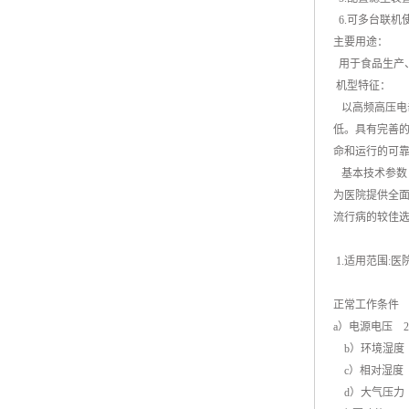
6.可多台联机
主要用途：
用于食品生产
机型特征：
以高频高压电
低。具有完善
命和运行的可
基本技术参数
为医院提供全面
流行病的较佳选
1.适用范围:
正常工作条件
a）电源电压 220
b）环境湿度 
c）相对湿度 6
d）大气压力 86