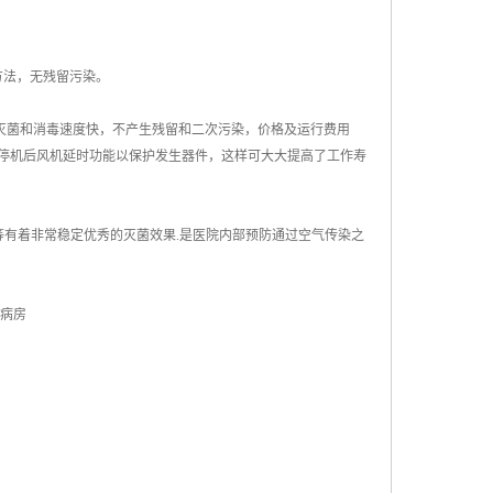
方法，无残留污染。
灭菌和消毒速度快，不产生残留和二次污染，价格及运行费用
停机后风机延时功能以保护发生器件，这样可大大提高了工作寿
毒等有着非常稳定优秀的灭菌效果.是医院内部预防通过空气传染之
般病房