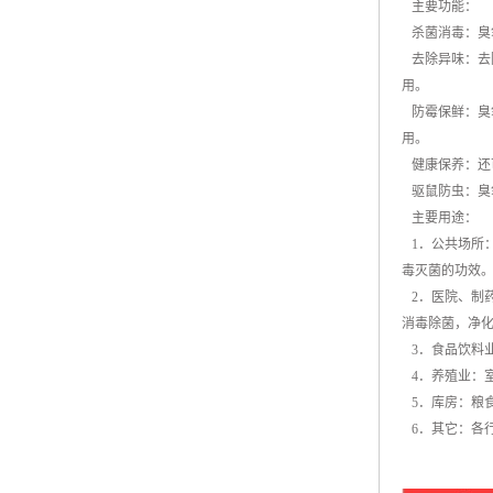
主要功能：
杀菌消毒：臭
去除异味：去
用。
防霉保鲜：臭
用。
健康保养：还
驱鼠防虫：臭
主要用途：
1．公共场所
毒灭菌的功效
2．医院、制
消毒除菌，净
3．食品饮料业
4．养殖业：
5．库房：粮
6．其它：各