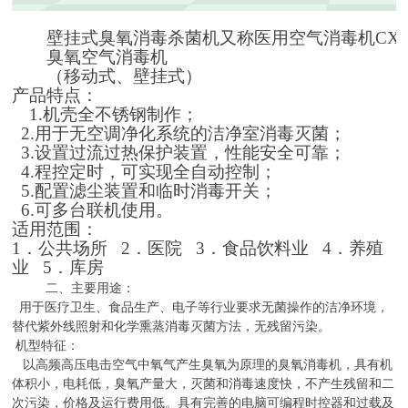
壁挂式臭氧消毒杀菌机又称医用空气消毒机CX-B
臭氧空气消毒机
（移动式、壁挂式）
产品特点：
1.
机壳全不锈钢制作；
2.
用于无空调净化系统的洁净室消毒灭菌；
3.
设置过流过热保护装置，性能安全可靠；
4.
程控定时，可实现全自动控制；
5.
配置滤尘装置和临时消毒开关；
6.
可多台联机使用。
适用范围：
1
．公共场所
2
．医院
3
．食品饮料业
4
．养殖
业
5
．库房
二、主要用途：
用于医疗卫生、食品生产、电子等行业要求无菌操作的洁净环境，
替代紫外线照射和化学熏蒸消毒灭菌方法，无残留污染。
机型特征：
以高频高压电击空气中氧气产生臭氧为原理的臭氧消毒机，具有机
体积小，电耗低，臭氧产量大，灭菌和消毒速度快，不产生残留和二
次污染，价格及运行费用低。具有完善的电脑可编程时控器和过载及