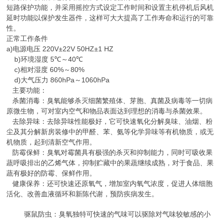
短路保护功能，并采用摇控方式设定工作时间和设置主机停机后风机
延时功能以保护发生器件，这样可大大提高了工作寿命和运行的可靠
性。
正常工作条件
a)
220V±22V
50HZ±1 HZ
电源电压
b)
5℃
40℃
环境湿度
～
c)
60%
80%
相对湿度
～
d)
860hPa
1060hPa
大气压力
～
主要功能：
杀菌消毒：臭氧能够杀灭细菌繁殖体、芽胞、真菌及病毒等一切病
原微生物，可对室内空气和物品表面达到理想的消毒与杀菌效果。
去除异味：去除异味性能极好，它可快速氧化分解臭味、油烟、粉
尘及其分解新房装修中的甲醛、苯、氨等化学异味等有机物质，或无
机物质，起到清新空气作用。
防霉保鲜：臭氧对霉菌具有极强的杀灭和抑制能力，同时可吸收果
蔬呼吸排出的乙烯气体，抑制贮藏中的果蔬继续成熟，对于食品、果
蔬有极好的防霉、保鲜作用。
健康保养：还可快速还原氧气，增加室内氧气浓度，促进人体细胞
活化、改善血液循环和新陈代谢，预防疾病发生。
驱鼠防虫：臭氧独特可快速的气味可以驱除对气味较敏感的小