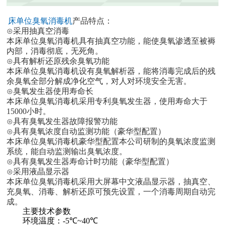
床单位臭氧消毒机
产品特点：
⊙
采用抽真空消毒
本床单位臭氧消毒机具有抽真空功能，能使臭氧渗透至被褥
内部，消毒彻底，无死角。
⊙
具有解析还原残余臭氧功能
本床单位臭氧消毒机设有臭氧解析器，能将消毒完成后的残
余臭氧全部分解成净化空气，对人对环境安全无害。
⊙
臭氧发生器使用寿命长
本床单位臭氧消毒机采用专利臭氧发生器，使用寿命大于
15000
小时。
⊙
具有臭氧发生器故障报警功能
⊙
具有臭氧浓度自动监测功能（豪华型配置）
本床单位臭氧消毒机豪华型配置本公司研制的臭氧浓度监测
系统，能自动监测输出臭氧浓度。
⊙
具有臭氧发生器寿命计时功能（豪华型配置）
⊙
采用液晶显示器
本床单位臭氧消毒机采用大屏幕中文液晶显示器，抽真空、
充臭氧、消毒、解析还原可预先设置，一个消毒周期自动完
成。
主要技术参数
环境温度：
-5
℃
~40
℃