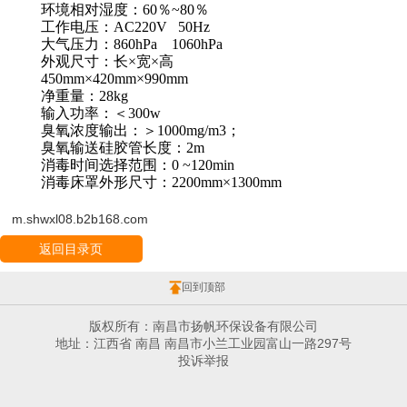
环境相对湿度：
60
％
~80
％
工作电压：
AC220V
50Hz
大气压力：
860hPa
1060hPa
外观尺寸：长×宽×高
450mm×420mm×990mm
净重量：
28kg
输入功率：＜
300w
臭氧浓度输出：＞
1000mg/m
3；
臭氧输送硅胶管长度：
2m
消毒时间选择范围：
0 ~120min
消毒床罩外形尺寸：
2200mm×1300mm
m.shwxl08.b2b168.com
返回目录页
回到顶部
版权所有：南昌市扬帆环保设备有限公司
地址：江西省 南昌 南昌市小兰工业园富山一路297号
投诉举报