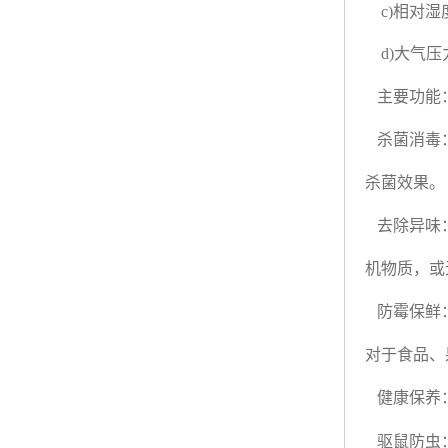
c)
相对湿
d)
大气压
主要功能
杀菌消毒
杀菌效果。
去除异味
机物质，或
防霉保鲜
对于食品、
健康保养
驱鼠防虫