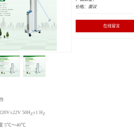
价格：
面议
在线留言
件
220V
±
22V
50H
±
1 H
Z
Z
度
5
℃
～
40
℃