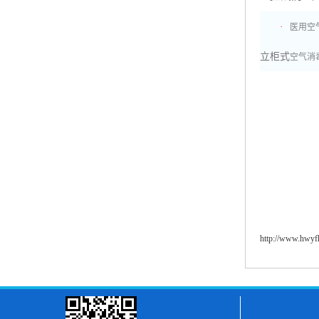
·
医用空
立柜式
空气消
http://www.hwy