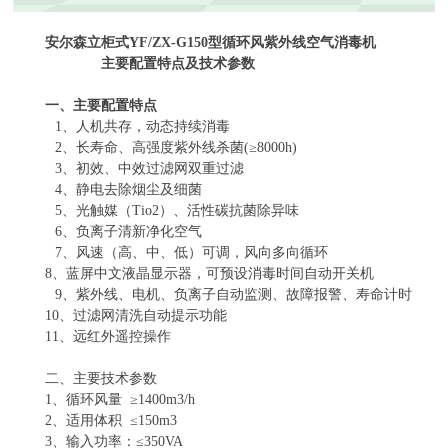
安尔森立柜式
YF/ZX-G150
型循环风紫外线空气消毒机
主要配置特点及技术参数
一、主要配置特点
1
、人机共存，动态持续消毒
2
、长寿命、高强度紫外线杀菌
(
≥
8000h)
3
、初效、中效过滤网双重过滤
4
、静电去除烟尘及细菌
5
、光触媒（
Tio2
）、活性碳抗菌除异味
6
、负离子清新净化空气
7
、风速（高、中、低）可调，风向多向循环
8
、
蓝屏中文液晶显示器，可预设消毒时间自动开关机
9
、紫外线、电机、负离子自动监测、故障报警、寿命计时
10
、过滤网清洗自动提示功能
11
、远红外遥控操作
二、主要技术参数
1
、循环风量
≥
1400m3/h
2
、适用体积
≤
150m3
3
、输入功率：≤
350VA