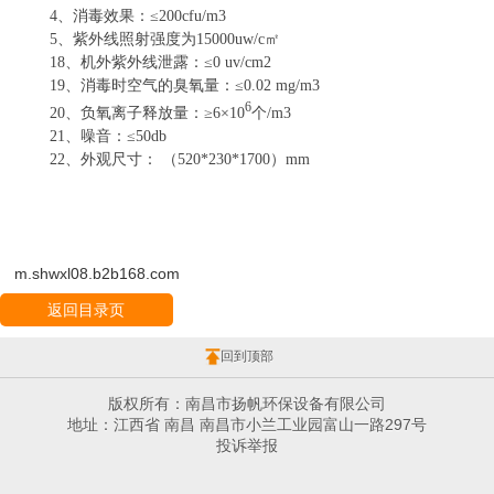
4
、消毒效果：≤
200cfu/m3
5
、紫外线照射强度为
15000uw/
c
㎡
18
、机外紫外线泄露：≤
0 uv/cm2
19
、消毒时空气的臭氧量：≤
0.02 mg/m3
6
20
、负氧离子释放量：≥
6
×
10
个
/m3
21
、噪音：≤
50db
22
、外观尺寸： （
520*230*1700
）
mm
m.shwxl08.b2b168.com
返回目录页
回到顶部
版权所有：南昌市扬帆环保设备有限公司
地址：江西省 南昌 南昌市小兰工业园富山一路297号
投诉举报