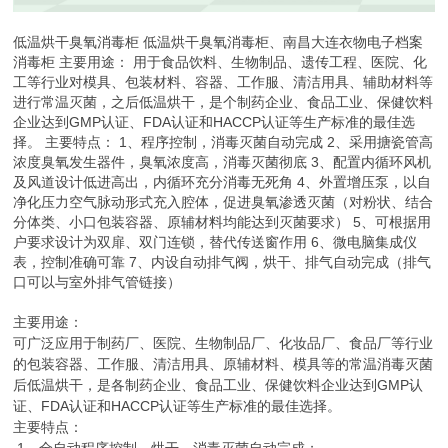
低温烘干臭氧消毒柜 低温烘干臭氧消毒柜、南昌大连衣物电子档案
消毒柜 主要用途： 用于食品饮料、生物制品、遗传工程、医院、化
工等行业对模具、包装材料、容器、工作服、清洁用具、辅助材料等
进行常温灭菌，之后低温烘干，是个制药企业、食品工业、保健饮料
企业达到GMP认证、FDA认证和HACCP认证等生产标准的最佳选
择。 主要特点： 1、程序控制，消毒灭菌自动完成 2、采用搪瓷管高
浓度臭氧发生器件，臭氧浓度高，消毒灭菌彻底 3、配置内循环风机
及风道设计低进高出，内循环充分消毒无死角 4、外置增压泵，以自
净化压力空气脉动形式充入腔体，促进臭氧渗透灭菌（对粉状、结合
分体类、小口包装容器、原辅材料均能达到灭菌要求） 5、可根据用
户要求设计为双扉、双门连锁，替代传送窗作用 6、微电脑集成仪
表，控制准确可靠 7、内设自动排气阀，烘干、排气自动完成（排气
口可以与室外排气管链接）
主要用途：
可广泛应用于制药厂、医院、生物制品厂、化妆品厂、食品厂等行业
的包装容器、工作服、清洁用具、原辅材料、模具等的常温消毒灭菌
GMP
后低温烘干，是各制药企业、食品工业、保健饮料企业达到
认
FDA
HACCP
证、
认证和
认证等生产标准的最佳选择。
主要特点：
1