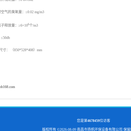
时空气的臭氧量：≤
0.02 mg/m3
6
离子释放量：≥
6
×
10
个
/m3
≤
50db
尺寸： （
850*528*408
）
mm
fhb168.com
您是第
4678459
位访客
版权所有 ©2026-08-09
南昌市扬帆环保设备有限公司
保留