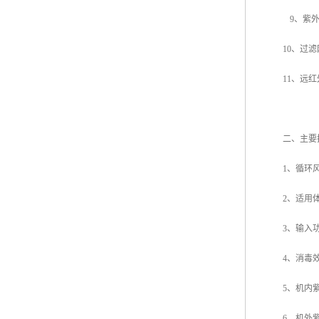
9
、紫
10
、过滤
11
、远红
二、主要
1
、循环
2
、适用
3
、输入
4
、消毒
5
、机内
6
、机外