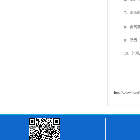
7
、消毒
8
、负氧
9
、噪音：
10
、外观
http://www.hwy