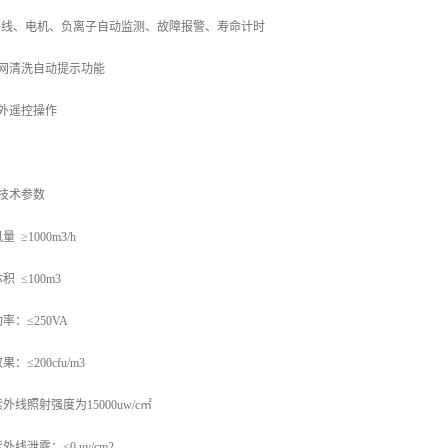
外线、电机、负离子自动监测、故障报警、寿命计时
网清洗自动提示功能
外遥控操作
技术参数
风量
≥
1000m3/h
体积
≤
100m3
功率：≤
250VA
效果：≤
200cfu/m3
紫外线照射强度为
15000uw/
c
㎡
紫外线泄露：≤
0 uv/cm2