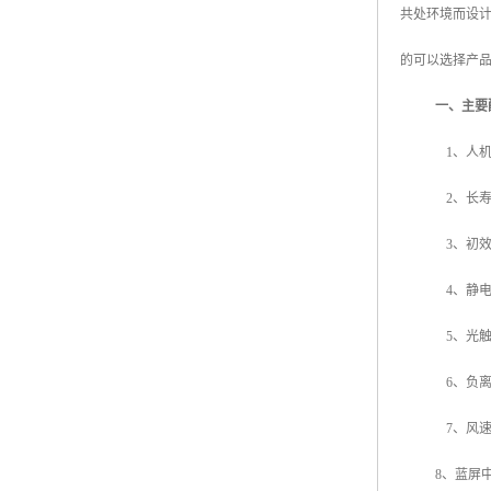
共处环境而设
的可以选择产
一、主要
1
、人
2
、长
3
、初
4
、静
5
、光
6
、负
7
、风
8
、
蓝屏