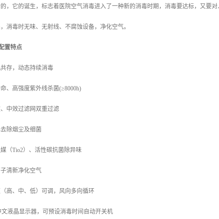
计的，它的诞生，标志着医院空气消毒进入了一种新的消毒时期，消毒要达标，又要对
品，消毒时无味、无射线、不腐蚀设备，净化空气。
配置特点
机共存，动态持续消毒
寿命、高强度紫外线杀菌
(
≥
8000h)
效、中效过滤网双重过滤
电去除烟尘及细菌
触媒（
Tio2
）、活性碳抗菌除异味
离子清新净化空气
速（高、中、低）可调，风向多向循环
中文液晶显示器，可预设消毒时间自动开关机