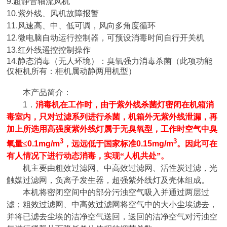
9.
超静音轴流风机
10.
紫外线、风机故障报警
11.
风速高、中、低可调，风向多角度循环
12.
微电脑自动运行控制器，可预设消毒时间自行开关机
13.
红外线遥控控制操作
14.
静态消毒（无人环境）：臭氧强力消毒杀菌（此项功能
仅柜机所有：柜机属动静两用机型）
本
产品简介：
1
．
消毒机在工作时，由于紫外线杀菌灯密闭在机箱消
毒室内，只对过滤系列进行杀菌，机箱外无紫外线泄漏，再
加上所选用高强度紫外线灯属于无臭氧型，工作时空气中臭
3
3
氧量≤
0.1mg/m
，远远低于国家标准
0.15mg/m
。因此可在
有人情况下进行动态消毒，实现“人机共处”。
机主要由粗效过滤网、中高效过滤网、活性炭过滤，光
触媒过滤网，负离子发生器，超强紫外线灯及壳体组成。
本机将密闭空间中的部分污浊空气吸入并通过两层过
滤；粗效过滤网、中高效过滤网将空气中的大小尘埃滤去，
并将已滤去尘埃的洁净空气送回，送回的洁净空气对污浊空