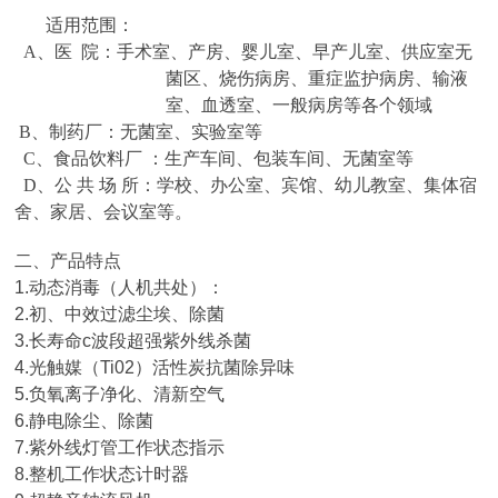
适用范围：
A
、医
院：手术室、产房、婴儿室、早产儿室、供应室无
菌区、烧伤病房、重症监护病房、输液
室、血透室、一般病房等各个领域
B
、制药厂：无菌室、实验室等
C
、食品饮料厂 ：生产车间、包装车间、无菌室等
D
、公 共 场 所：学校、办公室、宾馆、幼儿教室、集体宿
舍、家居、会议室等。
二、产品特点
1.
动态消毒（人机共处）：
2.
初、中效过滤尘埃、除菌
3.
长寿命
c
波段超强紫外线杀菌
4.
光触媒（
Ti02
）活性炭抗菌除异味
5.
负氧离子净化、清新空气
6.
静电除尘、除菌
7.
紫外线灯管工作状态指示
8.
整机工作状态计时器