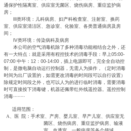
通保护性隔离室、供应室无菌区、烧伤病房、重症监护病
房；
III
类环境：儿科病房、妇产科检查室、注射室、换药
室、供应室清洁区、急诊室、化验室、各类普通病房及房
间；
IV
类环境：传染病科及病房
本公司的空气消毒机除了多种消毒功能相结合之外，还
有一大特点：就是采用有程控技术的消毒手段：早上
05:00-
07:00
中午：
12
：
00-14:00
，插上电源即可，完全全自动控
制，是微电脑自动运行控制器，无需人为操作，（定时消毒
时间为出厂设置的，如需更改消毒的时间段可以自行设置）
除规定时间段之外，也可以人为的进行临时消毒，需要消毒
时可直接按下消毒键，机器还佩带红外线遥控器。遥控控制
消毒········
适用范围：
A
、医
院：手术室、产房、婴儿室、早产儿室、供应室无
菌区、烧伤病房、重症监护病房、输液
室、血透室、一般病房等各个领域