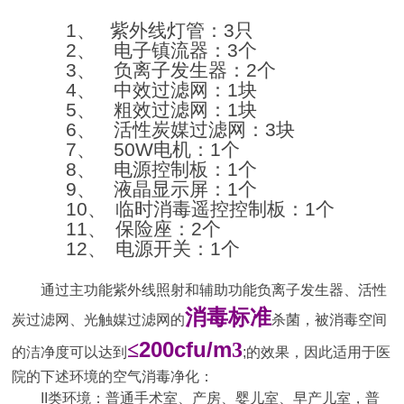
1、
紫外线灯管：
3
只
2、
电子镇流器：
3
个
3、
负离子发生器：
2
个
4、
中效过滤网：
1
块
5、
粗效过滤网：
1
块
6、
活性炭媒过滤网：
3
块
7、
50W
电机：
1
个
8、
电源控制板：
1
个
9、
液晶显示屏：
1
个
10、
临时消毒遥控控制板：
1
个
11、
保险座：
2
个
12、
电源开关：
1
个
通过主功能紫外线照射和辅助功能负离子发生器、活性
消毒标准
炭过滤网、光触媒过滤网的
杀菌，被消毒空间
200cfu/m
≤
3
的洁净度可以达到
;
的效果，因此适用于医
院的下述环境的空气消毒净化：
II
类环境：普通手术室、产房、婴儿室、早产儿室，普