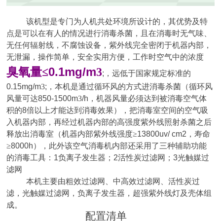
该机型是专门为人机共处环境所设计的，其优势及特
点是可以在有人的情况进行消毒杀菌，且在消毒时无气味、
无任何辐射线，不腐蚀设备，紫外线完全密闭于机器内部，
无泄漏，操作简单，安全实用方便，工作时空气中的浓度
0.1mg/m
臭氧量≤
3
;
，远低于国家规定标准的
0.15mg/m
3
;
，本机是通过循环风的方式进消毒杀菌（循环风
风量可达
850-1500m
3
/h
，机器风量必须达到被消毒空气体
积的
8
倍以上才能达到消毒效果），把消毒室空间的空气吸
入机器内部，再经过机器内部的高强度紫外线照射杀菌之后
释放出消毒室（机器内部紫外线强度≥
13800uv/ cm2
，寿命
≥
8000h
），此外该空气消毒机内部还采用了三种辅助功能
的消毒工具：
1
负离子发生器；
2
活性炭过滤网；
3
光触媒过
滤网
本机主要由粗效过滤网、中高效过滤网、活性炭过
滤，光触媒过滤网，负离子发生器，超强紫外线灯及壳体组
成。
配置清单