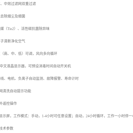
效、中效过滤网双重过滤
电去除烟尘及细菌
触媒（
Tio2
）、活性碳抗菌除异味
离子清新净化空气
速（高、中、低）可调，风向多向循环
中文液晶显示器，可预设消毒时间自动开关机
外线、电机、负离子自动监测、故障报警、寿命计时
网清洗自动提示功能
外遥控操作
显示屏，工作模式：手动，
1-4
小时可任意设置；自动，
24
小时循环，工作一小时停一
技术参数