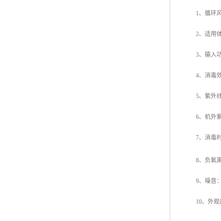
1
、循环
2
、适用
3
、输入
4
、消毒
5
、紫外
6
、机外
7
、消毒
8
、负氧
9
、噪音：
10
、外观