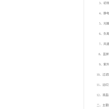
3
、初
4
、静
5
、光
6
、负
7
、风
8
、
蓝屏
9
、紫
10
、过滤
11
、远红
12
、液晶
二、主要