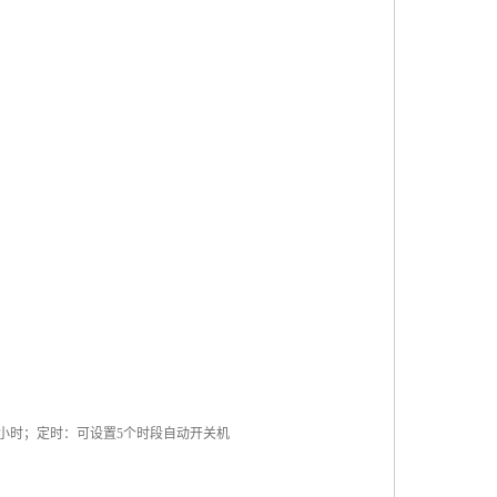
小时；定时：可设置
5
个时段自动开关机