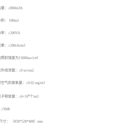
风量：≥
800m3/h
体积：
100m3
功率：≤
200VA
效果：≤
200cfu/m3
线照射强度为
15000uw/
c
㎡
紫外线泄露：≤
0 uv/cm2
时空气的臭氧量：≤
0.02 mg/m3
6
离子释放量：≥
6
×
10
个
/m3
≤
50db
尺寸： （
850*528*408
）
mm