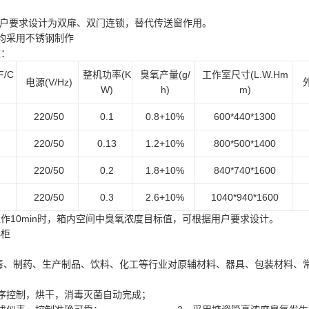
户要求设计为双扉、双门连锁，替代传送窗作用。
均采用不锈钢制作
数：
F/C
整机功率
(K
臭氧产量
(g/
工作室尺寸
(L.W.Hm
电源
(V/Hz)
W)
h)
m)
220/50
0.1
0.8+10%
600*440*1300
220/50
0.13
1.2+10%
800*500*1400
220/50
0.2
1.8+10%
840*740*1600
220/50
0.3
2.6+10%
1040*940*1600
工作
10min时，箱内空间中臭氧浓度目标值，可根据用户要求设计。
毒柜
毒、制药、生产制品、饮料、化工等行业对原辅材料、器具、包装材料、
序控制，烘干，消毒灭菌自动完成；