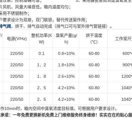
成仪表，控制准确可靠；
3
、采用搪瓷管高浓度臭氧发生
片风机，风量大噪音低，箱内温度均匀；
采用不锈钢制作；
户要求设计为双扉，双门联锁，替代传送窗作用；
排气阀
，烘干、排气自动完成（排气口可与室外排气管链接）。
F/
整机功率
(K
臭氧产量
(g/
烘干温度
电源
(V/Hz)
工作室尺
W)
h)
（℃）
220/50
0.1
0.8+10%
60-80
600*
220/50
1．
2
1.8+10%
60-80
900*
220/50
1．
8
2.6+10%
60-80
1200
220/50
2．
5
4.2+10%
60-80
1040
220/50
2．
5
4.2+10%
60-80
1040
工作
10min时，箱内空间中臭氧浓度目标值，可根据用户要求设计。
重承诺
：一年免费更换新机
免费上门维修服务
终身维修
！实实在在的贴心