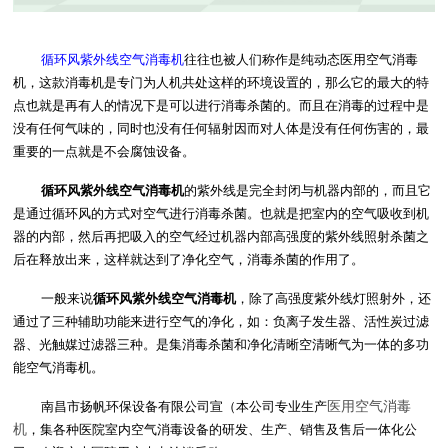
循环风紫外线空气消毒机
往往也被人们称作是纯动态医用空气消毒
机，这款消毒机是专门为人机共处这样的环境设置的，那么它的最大的特
点也就是再有人的情况下是可以进行消毒杀菌的。而且在消毒的过程中是
没有任何气味的，同时也没有任何辐射因而对人体是没有任何伤害的，最
重要的一点就是不会腐蚀设备。
循环风紫外线空气消毒机
的紫外线是完全封闭与机器内部的，而且它
是通过循环风的方式对空气进行消毒杀菌。也就是把室内的空气吸收到机
器的内部，然后再把吸入的空气经过机器内部高强度的紫外线照射杀菌之
后在释放出来，这样就达到了净化空气，消毒杀菌的作用了。
一般来说
循环风紫外线空气消毒机
，除了高强度紫外线灯照射外，还
通过了三种辅助功能来进行空气的净化，如：负离子发生器、活性炭过滤
器、光触媒过滤器三种。是集消毒杀菌和净化清晰空清晰气为一体的多功
能空气消毒机。
医用空气消毒
南昌市扬帆环保设备有限公司宣（本公司专业生产
机
，集各种医院室内空气消毒设备的研发、生产、销售及售后一体化公