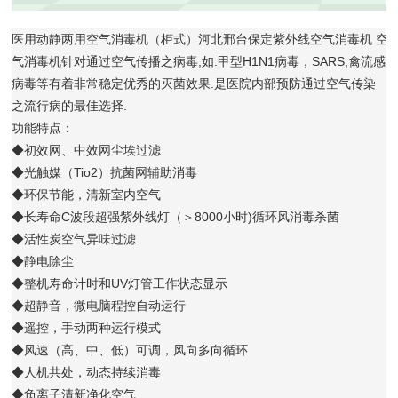
医用动静两用空气消毒机（柜式）河北邢台保定紫外线空气消毒机
空
气消毒机针对通过空气传播之病毒,如:甲型H1N1病毒，SARS,禽流感
病毒等有着非常稳定优秀的灭菌效果.是医院内部预防通过空气传染
之流行病的最佳选择.
功能特点：
◆初效网、中效网尘埃过滤
◆光触媒（Tio2）抗菌网辅助消毒
◆环保节能，清新室内空气
◆长寿命C波段超强紫外线灯（＞8000小时)循环风消毒杀菌
◆活性炭空气异味过滤
◆静电除尘
◆整机寿命计时和UV灯管工作状态显示
◆超静音，微电脑程控自动运行
◆遥控，手动两种运行模式
◆风速（高、中、低）可调，风向多向循环
◆人机共处，动态持续消毒
◆负离子清新净化空气