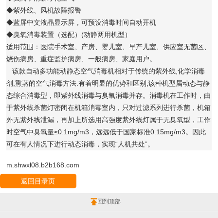
◆紫外线、风机故障报警
◆蓝屏中文液晶显示屏，可预设消毒时间自动开机
◆臭氧消毒装置（选配）(动静两用机型）
适用范围：医院手术室、产房、婴儿室、早产儿室、供应室无菌区、
烧伤病房、重症监护病房、一般病房、家庭用户。
该款自动多功能动静态空气消毒机相对于传统的紫外线,化学消毒
剂,熏蒸的空气消毒方法.有着明显的优势和区别,该种机型属动态与静
态综合消毒型，即紫外线消毒与臭氧消毒并存。消毒机在工作时，由
于紫外线杀菌灯密闭在机箱消毒室内，只对过滤系列进行杀菌，机箱
外无紫外线泄漏，再加上所选用高强度紫外线灯属于无臭氧型，工作
时空气中臭氧量≤0.1mg/m3，远远低于国家标准0.15mg/m3。因此
可在有人情况下进行动态消毒，实现“人机共处”。
m.shwxl08.b2b168.com
返回目录页
回到顶部