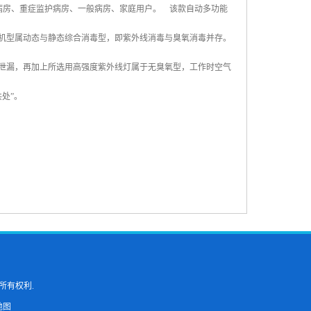
病房、重症监护病房、一般病房、家庭用户。 该款自动多功能
种机型属动态与静态综合消毒型，即紫外线消毒与臭氧消毒并存。
泄漏，再加上所选用高强度紫外线灯属于无臭氧型，工作时空气
共处”。
所有权利.
地图