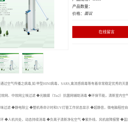
产品数量：
价格：
面议
在线留言
通过空气传播之病毒,如:甲型HINI病毒，SARS,禽流感病毒等有着非常稳定优秀的
初效网、中效网尘埃过滤 ◆光触媒（Tio2）抗菌网辅助消毒 ◆环保节能，清新室内空气
味过滤 ◆静电除尘 ◆整机寿命计时和UV灯管工作状态显示 ◆超静音，微电脑程控
环 ◆人机共处，动态持续消毒 ◆负离子清新净化空气 ◆紫外线、风机故障报警 ◆