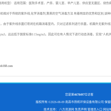
两用机型） 适用范围：医院手术室、产房、婴儿室、早产儿室、供应室无菌区、烧伤
机相对于传统的紫外线,化学消毒剂,熏蒸的空气消毒方法.有着明显的优势和区别,该
时，由于紫外线杀菌灯密闭在机箱消毒室内，只对过滤系列进行杀菌，机箱外无紫外线
mg/m3，远远低于国家标准0.15mg/m3。因此可在有人情况下进行动态消毒，实现“人机
fhb168.com
您是第
4678497
位访客
版权所有 ©2026-08-09
南昌市扬帆环保设备有限公司
保留
技术支持：
八方资源网
免责声明
管理员入口
网站