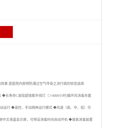
灭菌效果.是医院内部预防通过空气传染之流行病的较佳选择.
 ◆长寿命C波段超强紫外线灯（＞8000小时)循环风消毒杀菌
自动运行 ◆遥控，手动两种运行模式 ◆风速（高、中、低）可
蓝屏中文液晶显示屏，可预设消毒时间自动开机 ◆臭氧消毒装置