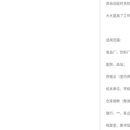
具自动延时关
大大提高了工
适用范围：
食品厂、饮料
医院、血站；
养殖业（室内
机关单位、学
仓库保鲜（粮
银行、**、各
档案室、图书