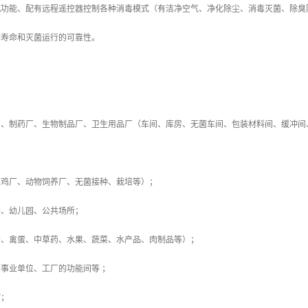
机功能、配有远程遥控器控制各种消毒模式（有洁净空气、净化除尘、消毒灭菌、除臭
作寿命和灭菌运行的可靠性。
厂、制药厂、生物制品厂、卫生用品厂（车间、库房、无菌车间、包装材料间、缓冲间
养鸡厂、动物饲养厂、无菌接种、栽培等）；
校、幼儿园、公共场所；
食、禽蛋、中草药、水果、蔬菜、水产品、肉制品等）；
企事业单位、工厂的功能间等 ；
馆；