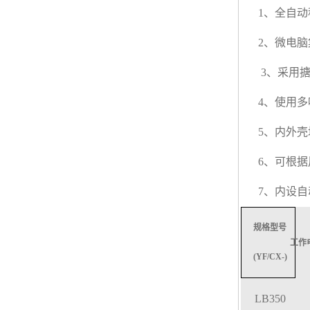
1
、全自动
2
、微电脑
3
、采用
4
、使用多
5
、内外壳
6
、可根据
7
、内设自
规格型号
工作
(YF/CX-)
LB350