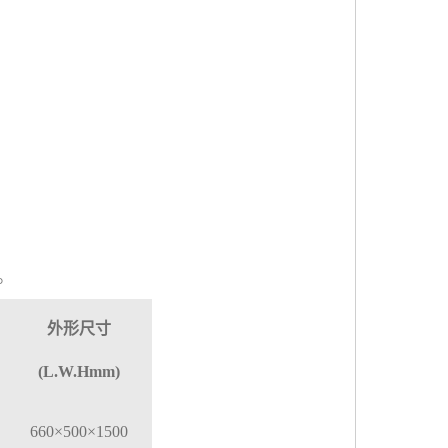
。
外形尺寸
(L.W.Hmm)
660
×
500
×
1500