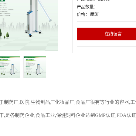
产品数量：
价格：
面议
在线留言
：
于制药厂
,
医院
,
生物制品厂化妆品厂
,
食品厂很有等行业的容器
,
工
干
,
是各制药企业
,
食品工业
,
保健饲料企业达到
GMP
认证
,FDA
认
：