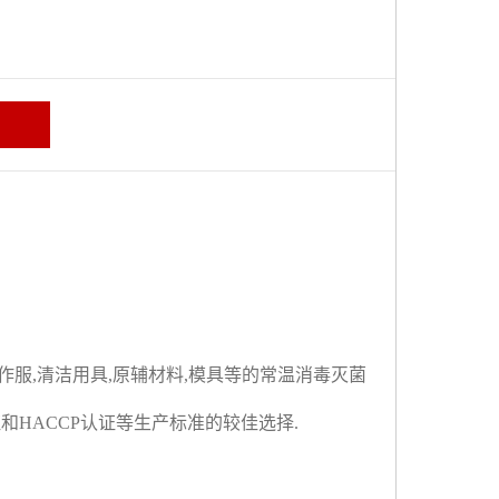
作服
,
清洁用具
,
原辅材料
,
模具等的常温消毒灭菌
证和
HACCP
认证等生产标准的较佳选择
.