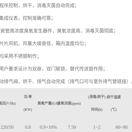
程序控制，烘干，消毒灭菌自动完成；
集成仪表，控制准确可靠；
搪瓷管高浓度臭氧发生器件，臭氧浓度高，消毒灭菌彻底；
叶片风机，风量大噪音低，箱内温度均匀；
均采用不锈钢制作；
用户要求设计为双扉，双门联锁，替代传送窗作用；
动排气阀，烘干、排气自动完成（排气口可与室外排气管链接）
功
率
(
消毒
/
烘干
)
烘干温度
电压
(V/Hz)
臭氧产量
(G/h)
臭氧浓度
(ppm)
(KW)
时间
(h)
(
℃
)
220/50
0.8
0.9+10%
7.50
1~2
60~90