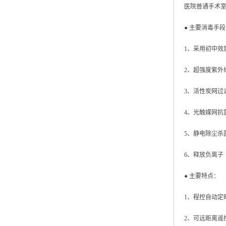
医院普通手术
● 主要消毒手
1、采用初中
2、超强度紫
3、活性炭网过
4、光触媒网抗
5、静电除尘
6、释放负离子
● 主要特点：
1、程控自动定
2、可远距离遥