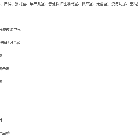
室、产房、婴儿室、早产儿室、普通保护性隔离室、供应室、无菌室、烧伤病房、重病
段：
效层流过滤空气
外线循环风杀菌
滤
菌杀毒
杀菌
时
控启动