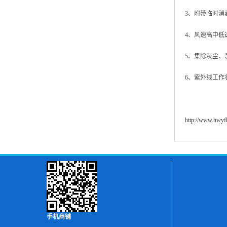
3、附带临时消
4、风速高中低
5、集除灰尘
6、紫外线工作
http://www.hwy
手机商铺