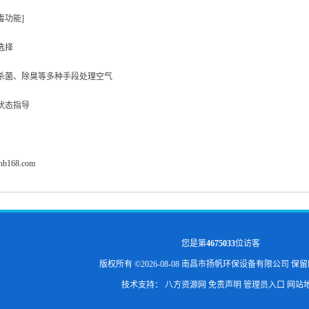
毒功能]
选择
、杀菌、除臭等多种手段处理空气
状态指导
fhb168.com
您是第
4675033
位访客
版权所有 ©2026-08-08
南昌市扬帆环保设备有限公司
保留
技术支持：
八方资源网
免责声明
管理员入口
网站