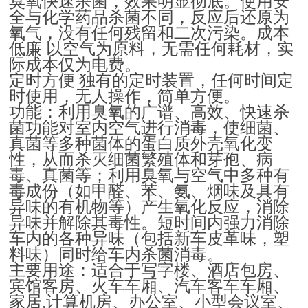
臭氧快速杀菌，效果明显彻底。使用安
全与化学药品杀菌不同，反应后还原为
氧气，没有任何残留和二次污染。成本
低廉
以空气为原料，无需任何耗材，实
际成本仅为电费。
定时方便
独有的定时装置，任何时间定
时使用，无人操作，简单方便。
功能：利用臭氧的广谱、高效、快速杀
菌功能对室内空气进行消毒，使细菌、
真菌等多种菌体的蛋白质外壳氧化变
性，从而杀灭细菌繁殖体和芽孢、病
毒、真菌等；利用臭氧与空气中多种有
毒成份（如甲醛、苯、氨、烟味及具有
异味的有机物等）产生氧化反应，消除
异味并解除其毒性。短时间内强力消除
车内的各种异味（包括新车皮革味，塑
料味）同时给车内杀菌消毒。
主要用途：适合于写字楼、酒店包房、
宾馆客房、火车车厢、汽车客车车厢、
家居
计算机房、办公室、小型会议室、
,