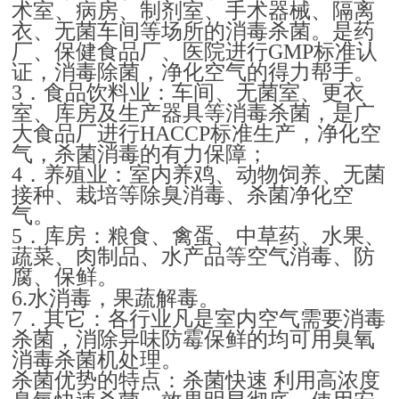
术室、病房、制剂室、手术器械、隔离
衣、无菌车间等场所的消毒杀菌。是药
厂、保健食品厂、医院进行
标准认
GMP
证，消毒除菌，净化空气的得力帮手。
．食品饮料业：车间、无菌室、更衣
3
室、库房及生产器具等消毒杀菌，是广
大食品厂进行
标准生产，净化空
HACCP
气，杀菌消毒的有力保障；
．养殖业：室内养鸡、动物饲养、无菌
4
接种、栽培等除臭消毒、杀菌净化空
气。
．库房：粮食、禽蛋、中草药、水果、
5
蔬菜、肉制品、水产品等空气消毒、防
腐、保鲜。
水消毒，果蔬解毒。
6.
．其它：各行业凡是室内空气需要消毒
7
杀菌，消除异味防霉保鲜的均可用臭氧
消毒杀菌机处理。
杀菌优势的特点：杀菌快速
利用高浓度