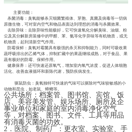
主要功能：
杀菌消毒：臭氧能够杀灭细菌繁殖体、芽胞、真菌及病毒等一切病
原微生物，可对室内空气和物品表面达到理想的消毒与杀菌效果。
去除异味：去除异味性能极好，它可快速氧化分解臭味、油烟、粉
尘及其分解新房装修中的甲醛、苯、氨等化学异味等有机物质，或无
机物质，起到清新空气作用。
防霉保鲜：臭氧对霉菌具有极强的杀灭和抑制能力，同时可吸收果
蔬呼吸排出的乙烯气体，抑制贮藏中的果蔬继续成熟，对于食品、果
蔬有极好的防霉、保鲜作用。
健康保养：还可快速还原氧气，增加室内氧气浓度，促进人体细胞
活化、改善血液循环和新陈代谢，预防疾病发生。
驱鼠防虫：臭氧独特可快速的气味可以驱除对气味较敏感的小
动物和昆虫，如老鼠、蟑螂等。
公共场所：档案管、图书馆、宾馆、饭
店、美容美发管、娱乐场所、厕所及企
事业单位和家庭的室内消毒净化空气
等，对档案、图书、文件、工具等用品
有消毒灭菌的功效。
．医院、制药厂：更衣室、实验室、手
2