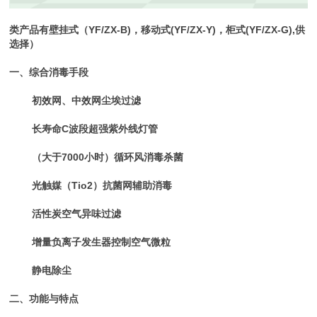
类产品有壁挂式（YF/ZX-B)，移动式(YF/ZX-Y)，柜式(YF/ZX-G),供
选择）
一、综合消毒手段
初效网、中效网尘埃过滤
长寿命C波段超强紫外线灯管
（大于7000小时）循环风消毒杀菌
光触媒（Tio2）抗菌网辅助消毒
活性炭空气异味过滤
增量负离子发生器控制空气微粒
静电除尘
二、功能与特点